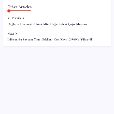
Other Articles
Previous
Dağların Hazinesi: Kilosu Altın Değerindeki Çaşır Mantarı
Next
Lübnan’da Savaşın Yıkıcı Etkileri: Can Kaybı 2.969’a Yükseldi
SON YAZILAR
Ekran Paylaşımı’nda tehlikeli açık: Mac’e uzaktan
erişim mümkün olabiliyordu