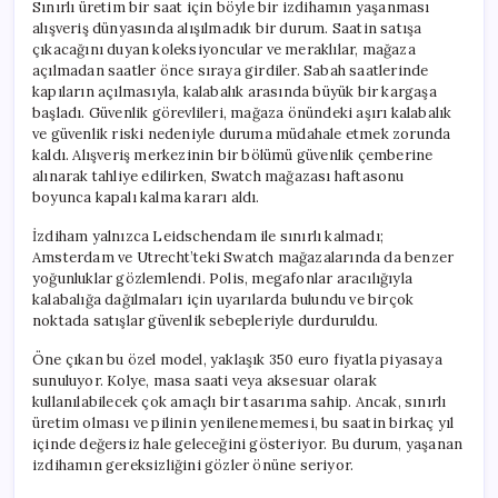
Sınırlı üretim bir saat için böyle bir izdihamın yaşanması
alışveriş dünyasında alışılmadık bir durum. Saatin satışa
çıkacağını duyan koleksiyoncular ve meraklılar, mağaza
açılmadan saatler önce sıraya girdiler. Sabah saatlerinde
kapıların açılmasıyla, kalabalık arasında büyük bir kargaşa
başladı. Güvenlik görevlileri, mağaza önündeki aşırı kalabalık
ve güvenlik riski nedeniyle duruma müdahale etmek zorunda
kaldı. Alışveriş merkezinin bir bölümü güvenlik çemberine
alınarak tahliye edilirken, Swatch mağazası haftasonu
boyunca kapalı kalma kararı aldı.
İzdiham yalnızca Leidschendam ile sınırlı kalmadı;
Amsterdam ve Utrecht’teki Swatch mağazalarında da benzer
yoğunluklar gözlemlendi. Polis, megafonlar aracılığıyla
kalabalığa dağılmaları için uyarılarda bulundu ve birçok
noktada satışlar güvenlik sebepleriyle durduruldu.
Öne çıkan bu özel model, yaklaşık 350 euro fiyatla piyasaya
sunuluyor. Kolye, masa saati veya aksesuar olarak
kullanılabilecek çok amaçlı bir tasarıma sahip. Ancak, sınırlı
üretim olması ve pilinin yenilenememesi, bu saatin birkaç yıl
içinde değersiz hale geleceğini gösteriyor. Bu durum, yaşanan
izdihamın gereksizliğini gözler önüne seriyor.