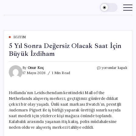
Skip
to
content
EĞITIM
5 Yıl Sonra Değersiz Olacak Saat İçin
Büyük İzdiham
5
By
Onur Koç
yorumlar kapalı
Yıl
17 Mayıs 2026
1 Min Read
Sonra
Değersiz
Olacak
Hollanda’nın Leidschendam kentindeki Mall of the
Saat
Netherlands alışveriş merkezi, geçtiğimiz günlerde dikkat
İçin
Büyük
çekici bir olay yaşadı. Ünlü saat markası Swatch’ın, prestijli
İzdiham
Audemars Piguet ile iş birliği yaparak ürettiği sınırlı sayıda
için
saat modeli için yüzlerce kişi mağaza önünde toplandı.
Kalabalık arasında yaşanan itiş kakış, polis müdahalesine
neden oldu ve alışveriş merkezi tahliye edildi.