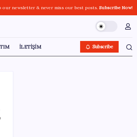
o our newsletter & never miss our best posts.
Subscribe Now!
TIM
İLETİŞİM
Subscribe
SON YAZILAR
ı
VakıfBank ikinci çeyrekte 16,7 milyar TL net
kâr elde etti