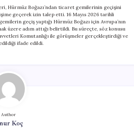
Ticaret
eri, Hürmüz Boğazı’ndan ticaret gemilerinin geçişini
Geçişleri
şime geçerek izin talep etti. 16 Mayıs 2026 tarihli
İçin
 gemilerin geçiş yaptığı Hürmüz Boğazı için Avrupa’nın
İran
almak üzere adım attığı belirtildi. Bu süreçte, söz konusu
ile
vvetleri Komutanlığı ile görüşmeler gerçekleştirdiği ve
Görüşmelere
dildiği ifade edildi.
Başladı
için
Author
nur Koç