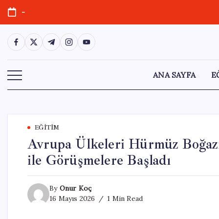
Skip
-
to
content
https://www.facebook.com/
https://twitter.com/
https://t.me/
https://www.instagram.com/
https://youtube.com/
ANA SAYFA
E
EĞITIM
Avrupa Ülkeleri Hürmüz Boğazı’
ile Görüşmelere Başladı
By
Onur Koç
16 Mayıs 2026
1 Min Read