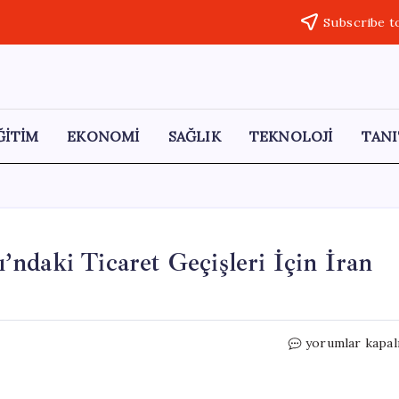
Subscribe t
ĞİTİM
EKONOMİ
SAĞLIK
TEKNOLOJİ
TANI
ndaki Ticaret Geçişleri İçin İran
Avrupa
yorumlar kapal
Ülkeleri
Hürmüz
Boğazı’ndaki