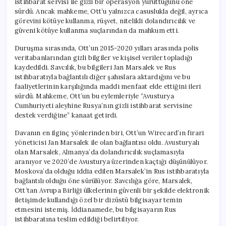
istihbarat servisi ile gizli bir operasyon yürüttüğünü öne
sürdü. Ancak mahkeme, Ott’u yalnızca casuslukla değil, ayrıca
görevini kötüye kullanma, rüşvet, nitelikli dolandırıcılık ve
güveni kötüye kullanma suçlarından da mahkum etti.
Duruşma sırasında, Ott’un 2015-2020 yılları arasında polis
veritabanlarından gizli bilgiler ve kişisel veriler topladığı
kaydedildi. Savcılık, bu bilgileri Jan Marsalek ve Rus
istihbaratıyla bağlantılı diğer şahıslara aktardığını ve bu
faaliyetlerinin karşılığında maddi menfaat elde ettiğini ileri
sürdü. Mahkeme, Ott’un bu eylemleriyle “Avusturya
Cumhuriyeti aleyhine Rusya’nın gizli istihbarat servisine
destek verdiğine” kanaat getirdi.
Davanın en ilginç yönlerinden biri, Ott’un Wirecard’ın firari
yöneticisi Jan Marsalek ile olan bağlantısı oldu. Avusturyalı
olan Marsalek, Almanya’da dolandırıcılık suçlamasıyla
aranıyor ve 2020’de Avusturya üzerinden kaçtığı düşünülüyor.
Moskova’da olduğu iddia edilen Marsalek’in Rus istihbaratıyla
bağlantılı olduğu öne sürülüyor. Savcılığa göre, Marsalek,
Ott’tan Avrupa Birliği ülkelerinin güvenli bir şekilde elektronik
iletişimde kullandığı özel bir dizüstü bilgisayar temin
etmesini istemiş. İddianamede, bu bilgisayarın Rus
istihbaratına teslim edildiği belirtiliyor.