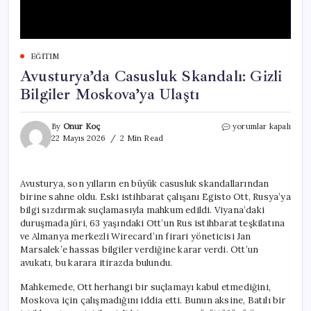
EĞITIM
Avusturya’da Casusluk Skandalı: Gizli
Bilgiler Moskova’ya Ulaştı
Avusturya’da
By
Onur Koç
yorumlar kapalı
Casusluk
22 Mayıs 2026
2 Min Read
Skandalı:
Gizli
Bilgiler
Avusturya, son yılların en büyük casusluk skandallarından
Moskova’ya
birine sahne oldu. Eski istihbarat çalışanı Egisto Ott, Rusya’ya
Ulaştı
için
bilgi sızdırmak suçlamasıyla mahkum edildi. Viyana’daki
duruşmada jüri, 63 yaşındaki Ott’un Rus istihbarat teşkilatına
ve Almanya merkezli Wirecard’ın firari yöneticisi Jan
Marsalek’e hassas bilgiler verdiğine karar verdi. Ott’un
avukatı, bu karara itirazda bulundu.
Mahkemede, Ott herhangi bir suçlamayı kabul etmediğini,
Moskova için çalışmadığını iddia etti. Bunun aksine, Batılı bir