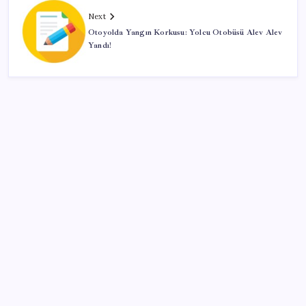
Next
Otoyolda Yangın Korkusu: Yolcu Otobüsü Alev Alev
Yandı!
SON YAZILAR
VakıfBank ikinci çeyrekte 16,7 milyar TL net kâr elde
etti
ABD, İran-Umman anlaşması sonrası ablukayı
kaldıracak