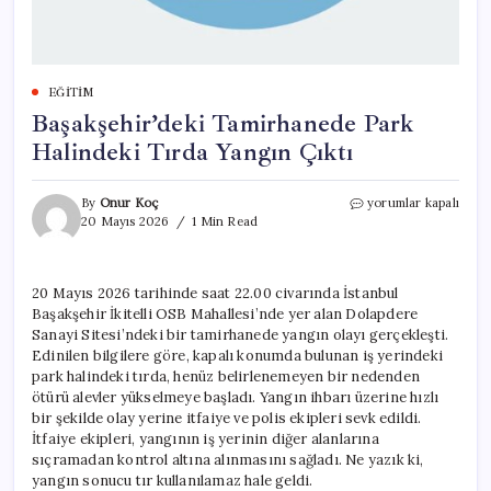
EĞITIM
Başakşehir’deki Tamirhanede Park
Halindeki Tırda Yangın Çıktı
Başakşehir’deki
By
Onur Koç
yorumlar kapalı
Tamirhanede
20 Mayıs 2026
1 Min Read
Park
Halindeki
Tırda
20 Mayıs 2026 tarihinde saat 22.00 civarında İstanbul
Yangın
Başakşehir İkitelli OSB Mahallesi’nde yer alan Dolapdere
Çıktı
için
Sanayi Sitesi’ndeki bir tamirhanede yangın olayı gerçekleşti.
Edinilen bilgilere göre, kapalı konumda bulunan iş yerindeki
park halindeki tırda, henüz belirlenemeyen bir nedenden
ötürü alevler yükselmeye başladı. Yangın ihbarı üzerine hızlı
bir şekilde olay yerine itfaiye ve polis ekipleri sevk edildi.
İtfaiye ekipleri, yangının iş yerinin diğer alanlarına
sıçramadan kontrol altına alınmasını sağladı. Ne yazık ki,
yangın sonucu tır kullanılamaz hale geldi.