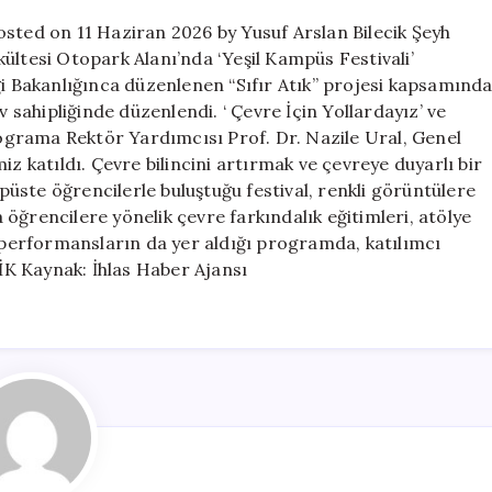
için
 Posted on 11 Haziran 2026 by Yusuf Arslan Bilecik Şeyh
ültesi Otopark Alanı’nda ‘Yeşil Kampüs Festivali’
kliği Bakanlığınca düzenlenen “Sıfır Atık” projesi kapsamınd
v sahipliğinde düzenlendi. ‘ Çevre İçin Yollardayız’ ve
grama Rektör Yardımcısı Prof. Dr. Nazile Ural, Genel
katıldı. Çevre bilincini artırmak ve çevreye duyarlı bir
üste öğrencilerle buluştuğu festival, renkli görüntülere
öğrencilere yönelik çevre farkındalık eğitimleri, atölye
ı performansların da yer aldığı programda, katılımcı
CİK Kaynak: İhlas Haber Ajansı