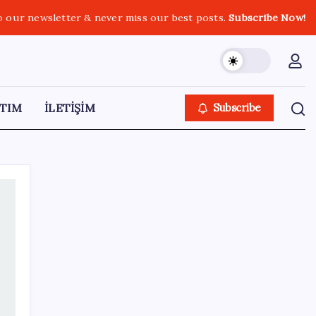
o our newsletter & never miss our best posts.
Subscribe Now!
TIM
İLETİŞİM
Subscribe
SON YAZILAR
YENİ Parti, Sinop’ta örgütlenme
çalışmalarını başlattı