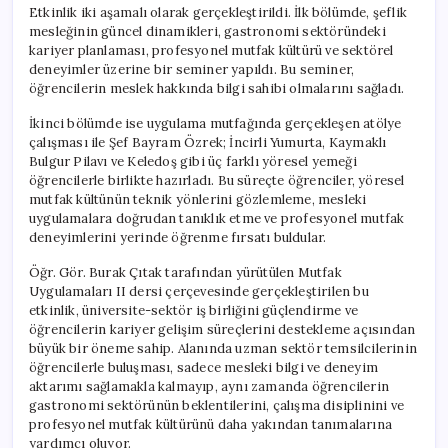
Etkinlik iki aşamalı olarak gerçekleştirildi. İlk bölümde, şeflik
mesleğinin güncel dinamikleri, gastronomi sektöründeki
kariyer planlaması, profesyonel mutfak kültürü ve sektörel
deneyimler üzerine bir seminer yapıldı. Bu seminer,
öğrencilerin meslek hakkında bilgi sahibi olmalarını sağladı.
İkinci bölümde ise uygulama mutfağında gerçekleşen atölye
çalışması ile Şef Bayram Özrek; İncirli Yumurta, Kaymaklı
Bulgur Pilavı ve Keledoş gibi üç farklı yöresel yemeği
öğrencilerle birlikte hazırladı. Bu süreçte öğrenciler, yöresel
mutfak kültünün teknik yönlerini gözlemleme, mesleki
uygulamalara doğrudan tanıklık etme ve profesyonel mutfak
deneyimlerini yerinde öğrenme fırsatı buldular.
Öğr. Gör. Burak Çıtak tarafından yürütülen Mutfak
Uygulamaları II dersi çerçevesinde gerçekleştirilen bu
etkinlik, üniversite-sektör iş birliğini güçlendirme ve
öğrencilerin kariyer gelişim süreçlerini destekleme açısından
büyük bir öneme sahip. Alanında uzman sektör temsilcilerinin
öğrencilerle buluşması, sadece mesleki bilgi ve deneyim
aktarımı sağlamakla kalmayıp, aynı zamanda öğrencilerin
gastronomi sektörünün beklentilerini, çalışma disiplinini ve
profesyonel mutfak kültürünü daha yakından tanımalarına
yardımcı oluyor.