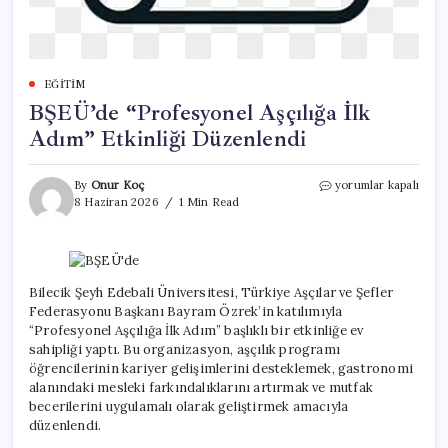
EĞITIM
BŞEÜ’de “Profesyonel Aşçılığa İlk
Adım” Etkinliği Düzenlendi
BŞEÜ’de
By
Onur Koç
yorumlar kapalı
“Profesyonel
8 Haziran 2026
1 Min Read
Aşçılığa
İlk
Adım”
Etkinliği
Düzenlendi
Bilecik Şeyh Edebali Üniversitesi, Türkiye Aşçılar ve Şefler
için
Federasyonu Başkanı Bayram Özrek’in katılımıyla
“Profesyonel Aşçılığa İlk Adım” başlıklı bir etkinliğe ev
sahipliği yaptı. Bu organizasyon, aşçılık programı
öğrencilerinin kariyer gelişimlerini desteklemek, gastronomi
alanındaki mesleki farkındalıklarını artırmak ve mutfak
becerilerini uygulamalı olarak geliştirmek amacıyla
düzenlendi.