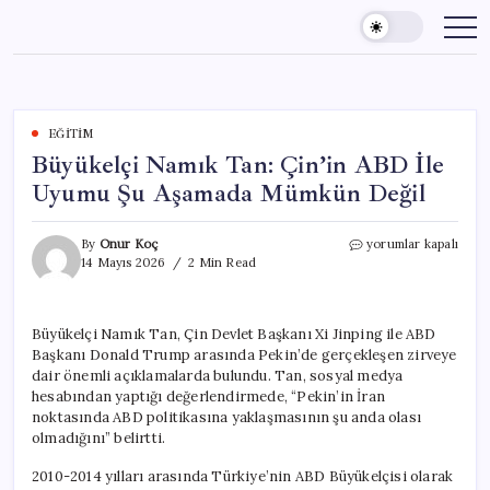
Skip
to
content
EĞITIM
Büyükelçi Namık Tan: Çin’in ABD İle
Uyumu Şu Aşamada Mümkün Değil
Büyükelçi
By
Onur Koç
yorumlar kapalı
Namık
14 Mayıs 2026
2 Min Read
Tan:
Çin’in
ABD
Büyükelçi Namık Tan, Çin Devlet Başkanı Xi Jinping ile ABD
İle
Başkanı Donald Trump arasında Pekin’de gerçekleşen zirveye
Uyumu
Şu
dair önemli açıklamalarda bulundu. Tan, sosyal medya
Aşamada
hesabından yaptığı değerlendirmede, “Pekin’in İran
Mümkün
noktasında ABD politikasına yaklaşmasının şu anda olası
Değil
olmadığını” belirtti.
için
2010-2014 yılları arasında Türkiye’nin ABD Büyükelçisi olarak