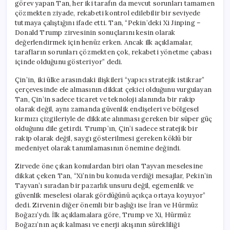
görev yapan Tan, her iki tarafın da mevcut sorunları tamamen
çözmekten ziyade, rekabeti kontrol edilebilir bir seviyede
tutmaya çalıştığını ifade etti. Tan, “Pekin’deki Xi Jinping –
Donald Trump zirvesinin sonuçlarını kesin olarak
değerlendirmek için henüz erken. Ancak ilk açıklamalar,
tarafların sorunları çözmekten çok, rekabeti yönetme çabası
içinde olduğunu gösteriyor” dedi.
Çin’in, iki ülke arasındaki ilişkileri “yapıcı stratejik istikrar”
çerçevesinde ele almasının dikkat çekici olduğunu vurgulayan
Tan, Çin’in sadece ticaret ve teknoloji alanında bir rakip
olarak değil, aynı zamanda güvenlik endişeleri ve bölgesel
kırmızı çizgileriyle de dikkate alınması gereken bir süper güç
olduğunu dile getirdi. Trump’ın, Çin’i sadece stratejik bir
rakip olarak değil, saygı gösterilmesi gereken köklü bir
medeniyet olarak tanımlamasının önemine değindi.
Zirvede öne çıkan konulardan biri olan Tayvan meselesine
dikkat çeken Tan, “Xi’nin bu konuda verdiği mesajlar, Pekin’in
Tayvan’ı sıradan bir pazarlık unsuru değil, egemenlik ve
güvenlik meselesi olarak gördüğünü açıkça ortaya koyuyor”
dedi. Zirvenin diğer önemli bir başlığı ise İran ve Hürmüz
Boğazı’ydı. İlk açıklamalara göre, Trump ve Xi, Hürmüz
Boğazı’nın açık kalması ve enerji akışının sürekliliği