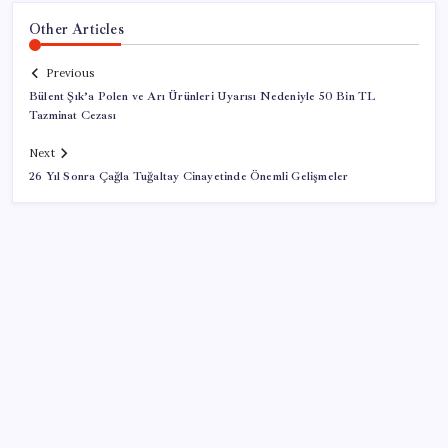
Other Articles
Previous
Bülent Şık’a Polen ve Arı Ürünleri Uyarısı Nedeniyle 50 Bin TL
Tazminat Cezası
Next
26 Yıl Sonra Çağla Tuğaltay Cinayetinde Önemli Gelişmeler
SON YAZILAR
ABD, İran-Umman anlaşması sonrası ablukayı