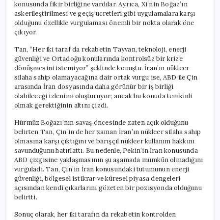
konusunda fikir birliğine vardılar. Ayrıca, Xi’nin Boğaz’ın
askerileştirilmesi ve geçiş ücretleri gibi uygulamalara karşı
olduğunu özellikle vurgulaması önemli bir nokta olarak öne
çıkıyor.
Tan, “Her iki taraf da rekabetin Tayvan, teknoloji, enerji
güvenliği ve Ortadoğu konularında kontrolsüz bir krize
dönüşmesini istemiyor” şeklinde konuştu. İran’ın nükleer
silaha sahip olamayacağına dair ortak vurgu ise, ABD ile Çin
arasında İran dosyasında daha görünür bir iş birliği
olabileceği izlenimi oluşturuyor; ancak bu konuda temkinli
olmak gerektiğinin altını çizdi.
Hürmüz Boğazı’nın savaş öncesinde zaten açık olduğunu
belirten Tan, Çin’in de her zaman İran’ın nükleer silaha sahip
olmasına karşı çıktığını ve barışçıl nükleer kullanım hakkını
savunduğunu hatırlattı. Bu nedenle, Pekin’in İran konusunda
ABD çizgisine yaklaşmasının şu aşamada mümkün olmadığını
vurguladı. Tan, Çin’in İran konusundaki tutumunun enerji
güvenliği, bölgesel istikrar ve küresel piyasa dengeleri
açısından kendi çıkarlarını gözeten bir pozisyonda olduğunu
belirtti.
Sonuç olarak, her iki tarafın da rekabetin kontrolden