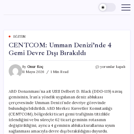
Skip
to
content
EĞITIM
CENTCOM: Umman Denizi’nde 4
Gemi Devre Dışı Bırakıldı
CENTCOM:
By
Onur Koç
yorumlar kapalı
Umman
11 Mayıs 2026
1 Min Read
Denizi’nde
4
Gemi
ABD Donanması’na ait USS Delbert D. Black (DDG-119) savaş
Devre
gemisinin, İran’a yönelik uygulanan deniz ablukası
Dışı
Bırakıldı
çerçevesinde Umman Denizi’nde devriye görevinde
için
bulunduğu bildirildi. ABD Merkez Kuvvetler Komutanlığı
(CENTCOM), bölgedeki ticari gemi trafiğinin titizlikle
izlendiğini ve bu süreçte 62 ticari geminin rotasının
değiştirildiğini, ayrıca 4 geminin abluka kurallarına uyum
sağlanması amacıyla devre dışı bırakıldığını duyurdu.