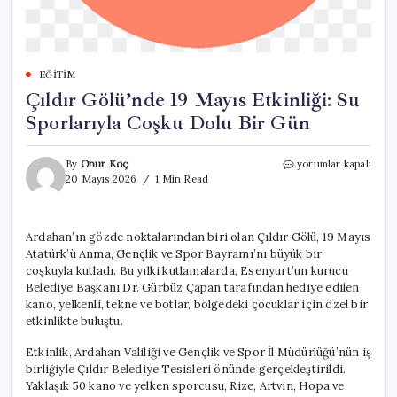
EĞITIM
Çıldır Gölü’nde 19 Mayıs Etkinliği: Su
Sporlarıyla Coşku Dolu Bir Gün
Çıldır
By
Onur Koç
yorumlar kapalı
Gölü’nde
20 Mayıs 2026
1 Min Read
19
Mayıs
Etkinliği:
Ardahan’ın gözde noktalarından biri olan Çıldır Gölü, 19 Mayıs
Su
Atatürk’ü Anma, Gençlik ve Spor Bayramı’nı büyük bir
Sporlarıyla
Coşku
coşkuyla kutladı. Bu yılki kutlamalarda, Esenyurt’un kurucu
Dolu
Belediye Başkanı Dr. Gürbüz Çapan tarafından hediye edilen
Bir
kano, yelkenli, tekne ve botlar, bölgedeki çocuklar için özel bir
Gün
etkinlikte buluştu.
için
Etkinlik, Ardahan Valiliği ve Gençlik ve Spor İl Müdürlüğü’nün iş
birliğiyle Çıldır Belediye Tesisleri önünde gerçekleştirildi.
Yaklaşık 50 kano ve yelken sporcusu, Rize, Artvin, Hopa ve