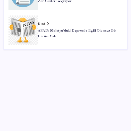
Zor Günler Geçiriyor
Next
AFAD: Malatya’daki Depremle İlgili Olumsuz Bir
Durum Yok
SON YAZILAR
Bakan Kurum’dan Sındırgı depreminin 1. yılı
paylaşımı! “Yalnız bırakmadık, bırakmayacağız”