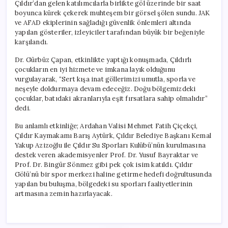
Çıldır’dan gelen katılımcılarla birlikte göl üzerinde bir saat
boyunca kürek çekerek muhteşem bir görsel şölen sundu. JAK
ve AFAD ekiplerinin sağladığı güvenlik önlemleri altında
yapılan gösteriler, izleyiciler tarafından büyük bir beğeniyle
karşılandı.
Dr. Gürbüz Çapan, etkinlikte yaptığı konuşmada, Çıldırlı
çocukların en iyi hizmete ve imkana layık olduğunu
vurgulayarak, “Sert kışa inat göllerimizi umutla, sporla ve
neşeyle doldurmaya devam edeceğiz. Doğu bölgemizdeki
çocuklar, batıdaki akranlarıyla eşit fırsatlara sahip olmalıdır”
dedi.
Bu anlamlı etkinliğe; Ardahan Valisi Mehmet Fatih Çiçekçi,
Çıldır Kaymakamı Barış Aytürk, Çıldır Belediye Başkanı Kemal
Yakup Azizoğlu ile Çıldır Su Sporları Kulübü’nün kurulmasına
destek veren akademisyenler Prof. Dr. Yusuf Bayraktar ve
Prof. Dr. Bingür Sönmez gibi pek çok isim katıldı. Çıldır
Gölü’nü bir spor merkezi haline getirme hedefi doğrultusunda
yapılan bu buluşma, bölgedeki su sporları faaliyetlerinin
artmasına zemin hazırlayacak.