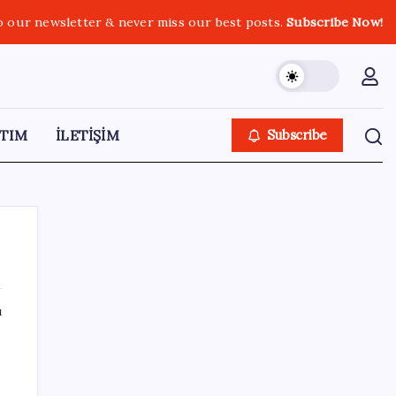
o our newsletter & never miss our best posts.
Subscribe Now!
TIM
İLETİŞİM
Subscribe
ı
SON YAZILAR
Ekran Paylaşımı’nda tehlikeli açık: Mac’e
uzaktan erişim mümkün olabiliyordu