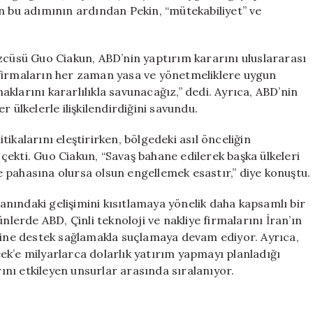
Sert
n bu adımının ardından Pekin, “mütekabiliyet” ve
Tepki
için
zcüsü Guo Ciakun, ABD’nin yaptırım kararını uluslararası
li firmaların her zaman yasa ve yönetmeliklere uygun
haklarını kararlılıkla savunacağız,” dedi. Ayrıca, ABD’nin
 ülkelerle ilişkilendirdiğini savundu.
ikalarını eleştirirken, bölgedeki asıl önceliğin
ekti. Guo Ciakun, “Savaş bahane edilerek başka ülkeleri
 pahasına olursa olsun engellemek esastır,” diye konuştu.
lanındaki gelişimini kısıtlamaya yönelik daha kapsamlı bir
nlerde ABD, Çinli teknoloji ve nakliye firmalarını İran’ın
imine destek sağlamakla suçlamaya devam ediyor. Ayrıca,
ek’e milyarlarca dolarlık yatırım yapmayı planladığı
nı etkileyen unsurlar arasında sıralanıyor.