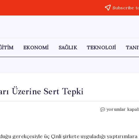
Subscribe t
ĞİTİM
EKONOMİ
SAĞLIK
TEKNOLOJİ
TANI
rı Üzerine Sert Tepki
Çin’den
yorumlar kapal
ABD’ye
İran
Yaptırımları
Üzerine
olduğu gerekçesiyle üç Çinli şirkete uyguladığı yaptırımlara