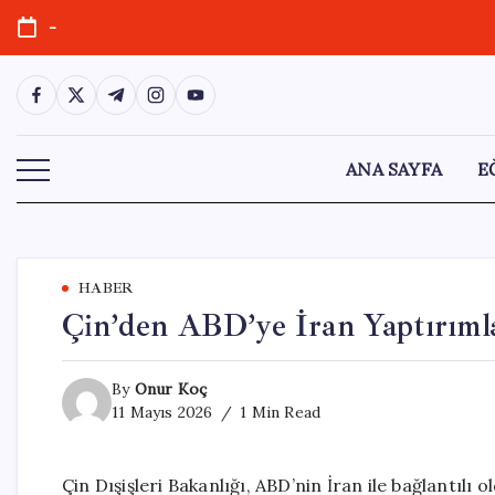
Skip
-
to
content
https://www.facebook.com/
https://twitter.com/
https://t.me/
https://www.instagram.com/
https://youtube.com/
ANA SAYFA
E
HABER
Çin’den ABD’ye İran Yaptırımla
By
Onur Koç
11 Mayıs 2026
1 Min Read
Çin Dışişleri Bakanlığı, ABD’nin İran ile bağlantılı 