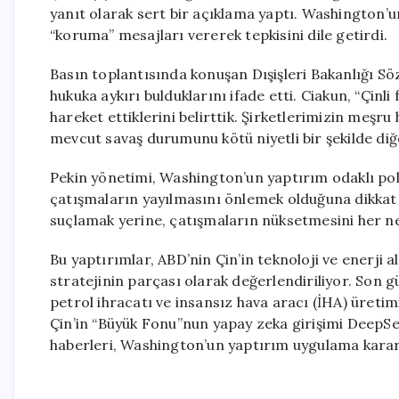
yanıt olarak sert bir açıklama yaptı. Washington’u
“koruma” mesajları vererek tepkisini dile getirdi.
Basın toplantısında konuşan Dışişleri Bakanlığı Sö
hukuka aykırı bulduklarını ifade etti. Ciakun, “Çin
hareket ettiklerini belirttik. Şirketlerimizin meşru 
mevcut savaş durumunu kötü niyetli bir şekilde diğer
Pekin yönetimi, Washington’un yaptırım odaklı polit
çatışmaların yayılmasını önlemek olduğuna dikkat ç
suçlamak yerine, çatışmaların nüksetmesini her ne
Bu yaptırımlar, ABD’nin Çin’in teknoloji ve enerji a
stratejinin parçası olarak değerlendiriliyor. Son gü
petrol ihracatı ve insansız hava aracı (İHA) üret
Çin’in “Büyük Fonu”nun yapay zeka girişimi DeepSe
haberleri, Washington’un yaptırım uygulama kararı