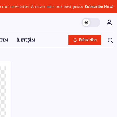
o our newsletter & never miss our best posts.
Subscribe Now!
TIM
İLETİŞİM
Subscribe
SON YAZILAR
YENİ Parti, Sinop’ta örgütlenme
çalışmalarını başlattı