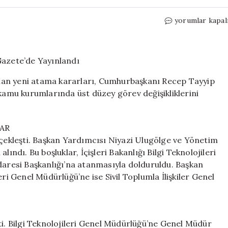
Cumhurbaşkanl
yorumlar kapal
Atama
Kararları
Resmi
Gazete’de
Yayınlandı
nan yeni atama kararları, Cumhurbaşkanı Recep Tayyip
için
 kamu kurumlarında üst düzey görev değişikliklerini
LAR
rçekleşti. Başkan Yardımcısı Niyazi Ulugölge ve Yönetim
dı. Bu boşluklar, İçişleri Bakanlığı Bilgi Teknolojileri
resi Başkanlığı’na atanmasıyla dolduruldu. Başkan
 Genel Müdürlüğü’ne ise Sivil Toplumla İlişkiler Genel
ti. Bilgi Teknolojileri Genel Müdürlüğü’ne Genel Müdür