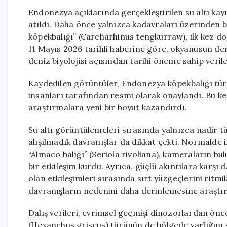
Endonezya açıklarında gerçekleştirilen su altı kayı
atıldı. Daha önce yalnızca kadavraları üzerinden bi
köpekbalığı” (Carcharhinus tengkurraw), ilk kez do
11 Mayıs 2026 tarihli haberine göre, okyanusun deri
deniz biyolojisi açısından tarihi öneme sahip veril
Kaydedilen görüntüler, Endonezya köpekbalığı türün
insanları tarafından resmi olarak onaylandı. Bu keş
araştırmalara yeni bir boyut kazandırdı.
Su altı görüntülemeleri sırasında yalnızca nadir tü
alışılmadık davranışlar da dikkat çekti. Normalde
“Almaco balığı” (Seriola rivoliana), kameraların bu
bir etkileşim kurdu. Ayrıca, güçlü akıntılara karşı d
olan etkileşimleri sırasında sırt yüzgeçlerini ritmik
davranışların nedenini daha derinlemesine araştı
Dalış verileri, evrimsel geçmişi dinozorlardan önc
(Hexanchus griseus) türünün de bölgede varlığını 