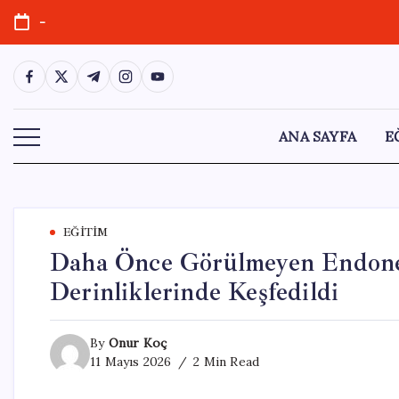
Skip
-
to
content
https://www.facebook.com/
https://twitter.com/
https://t.me/
https://www.instagram.com/
https://youtube.com/
ANA SAYFA
E
EĞITIM
Daha Önce Görülmeyen Endone
Derinliklerinde Keşfedildi
By
Onur Koç
11 Mayıs 2026
2 Min Read