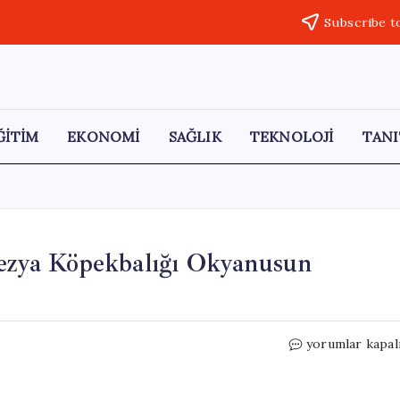
Subscribe t
ĞİTİM
EKONOMİ
SAĞLIK
TEKNOLOJİ
TANI
zya Köpekbalığı Okyanusun
Daha
yorumlar kapal
Önce
Görülmeyen
Endonezya