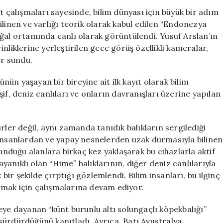
Köpekbalığı
t çalışmaları sayesinde, bilim dünyası için büyük bir adım
Okyanusun
linen ve varlığı teorik olarak kabul edilen “Endonezya
Derinliklerinde
ğal ortamında canlı olarak görüntülendi. Yusuf Arslan’ın
Keşfedildi
nliklerine yerleştirilen gece görüş özellikli kameralar,
için
er sundu.
ün yaşayan bir bireyine ait ilk kayıt olarak bilim
if, deniz canlıları ve onların davranışları üzerine yapılan
rler değil, aynı zamanda tanıdık balıkların sergilediği
 insanlardan ve yapay nesnelerden uzak durmasıyla bilinen
lunduğu alanlara birkaç kez yaklaşarak bu cihazlarla aktif
ayanıklı olan “Hime” balıklarının, diğer deniz canlılarıyla
 bir şekilde çırptığı gözlemlendi. Bilim insanları, bu ilginç
rmak için çalışmalarına devam ediyor.
eye dayanan “künt burunlu altı solungaçlı köpekbalığı”
sürdürdüğünü kanıtladı. Ayrıca, Batı Avustralya