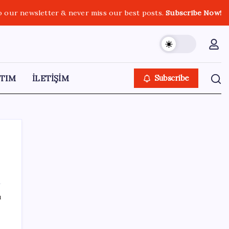
o our newsletter & never miss our best posts.
Subscribe Now!
TIM
İLETİŞİM
Subscribe
SON YAZILAR
ı
YENİ Parti, Sinop’ta örgütlenme
çalışmalarını başlattı