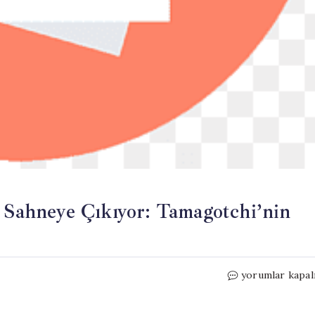
n Sahneye Çıkıyor: Tamagotchi’nin
Dijital
yorumlar kapal
Evcil
Hayvanlar