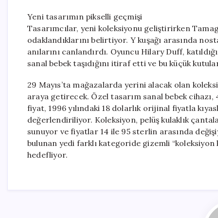
Yeni tasarımın pikselli geçmişi
Tasarımcılar, yeni koleksiyonu geliştirirken Tamago
odaklandıklarını belirtiyor. Y kuşağı arasında nosta
anılarını canlandırdı. Oyuncu Hilary Duff, katıld
sanal bebek taşıdığını itiraf etti ve bu küçük kutul
29 Mayıs’ta mağazalarda yerini alacak olan koleksi
araya getirecek. Özel tasarım sanal bebek cihazı, 43
fiyat, 1996 yılındaki 18 dolarlık orijinal fiyatla kı
değerlendiriliyor. Koleksiyon, pelüş kulaklık çanta
sunuyor ve fiyatlar 14 ile 95 sterlin arasında değiş
bulunan yedi farklı kategoride gizemli “koleksiyon 
hedefliyor.