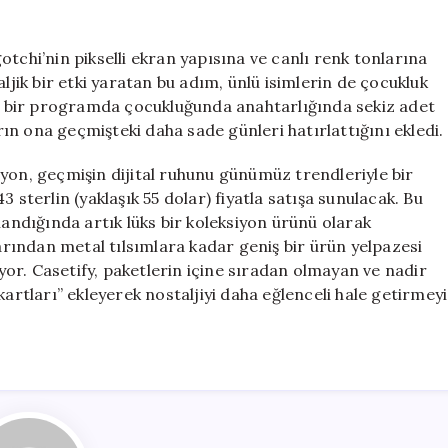
tchi’nin pikselli ekran yapısına ve canlı renk tonlarına
ljik bir etki yaratan bu adım, ünlü isimlerin de çocukluk
ığı bir programda çocukluğunda anahtarlığında sekiz adet
arın ona geçmişteki daha sade günleri hatırlattığını ekledi.
yon, geçmişin dijital ruhunu günümüz trendleriyle bir
 sterlin (yaklaşık 55 dolar) fiyatla satışa sunulacak. Bu
yaslandığında artık lüks bir koleksiyon ürünü olarak
larından metal tılsımlara kadar geniş bir ürün yelpazesi
iyor. Casetify, paketlerin içine sıradan olmayan ve nadir
kartları” ekleyerek nostaljiyi daha eğlenceli hale getirmeyi