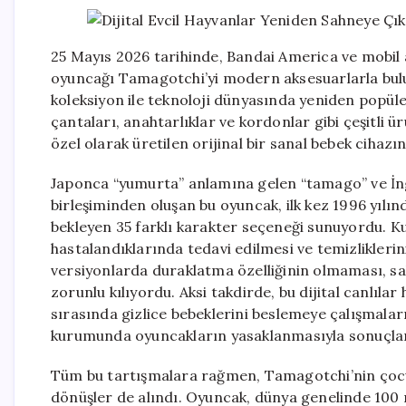
25 Mayıs 2026 tarihinde, Bandai America ve mobil aks
oyuncağı Tamagotchi’yi modern aksesuarlarla bulu
koleksiyon ile teknoloji dünyasında yeniden popüler 
çantaları, anahtarlıklar ve kordonlar gibi çeşitli ür
özel olarak üretilen orijinal bir sanal bebek cihazın
Japonca “yumurta” anlamına gelen “tamago” ve İngi
birleşiminden oluşan bu oyuncak, ilk kez 1996 yılı
bekleyen 35 farklı karakter seçeneği sunuyordu. Kul
hastalandıklarında tedavi edilmesi ve temizliklerin
versiyonlarda duraklatma özelliğinin olmaması, sa
zorunlu kılıyordu. Aksi takdirde, bu dijital canlıla
sırasında gizlice bebeklerini beslemeye çalışmaları,
kurumunda oyuncakların yasaklanmasıyla sonuçla
Tüm bu tartışmalara rağmen, Tamagotchi’nin çocuk
dönüşler de alındı. Oyuncak, dünya genelinde 100 mi