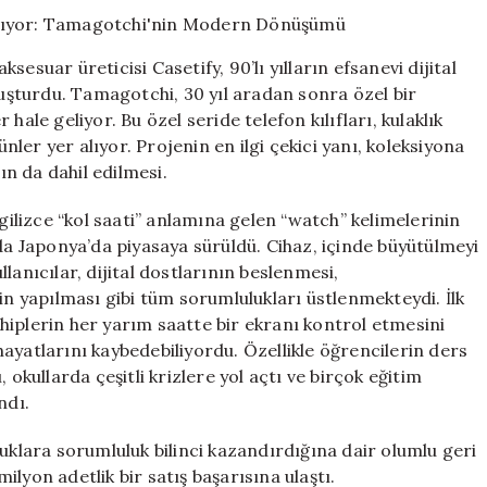
Yeniden
Sahneye
Çıkıyor:
esuar üreticisi Casetify, 90’lı yılların efsanevi dijital
Tamagotchi’nin
şturdu. Tamagotchi, 30 yıl aradan sonra özel bir
Modern
hale geliyor. Bu özel seride telefon kılıfları, kulaklık
Dönüşümü
için
ünler yer alıyor. Projenin en ilgi çekici yanı, koleksiyona
ın da dahil edilmesi.
lizce “kol saati” anlamına gelen “watch” kelimelerinin
nda Japonya’da piyasaya sürüldü. Cihaz, içinde büyütülmeyi
lanıcılar, dijital dostlarının beslenmesi,
in yapılması gibi tüm sorumlulukları üstlenmekteydi. İlk
hiplerin her yarım saatte bir ekranı kontrol etmesini
r hayatlarını kaybedebiliyordu. Özellikle öğrencilerin ders
 okullarda çeşitli krizlere yol açtı ve birçok eğitim
ndı.
lara sorumluluk bilinci kazandırdığına dair olumlu geri
lyon adetlik bir satış başarısına ulaştı.