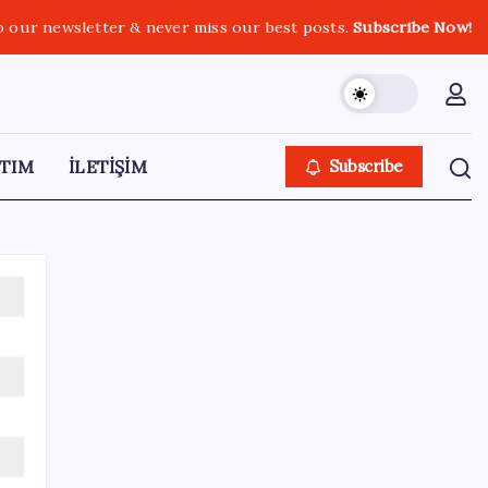
o our newsletter & never miss our best posts.
Subscribe Now!
TIM
İLETİŞİM
Subscribe
SON YAZILAR
YENİ Parti, Sinop’ta örgütlenme
çalışmalarını başlattı