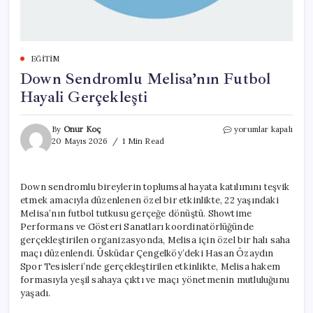
EĞITIM
Down Sendromlu Melisa’nın Futbol
Hayali Gerçekleşti
Down
By
Onur Koç
yorumlar kapalı
Sendromlu
20 Mayıs 2026
1 Min Read
Melisa’nın
Futbol
Hayali
Down sendromlu bireylerin toplumsal hayata katılımını teşvik
Gerçekleşti
etmek amacıyla düzenlenen özel bir etkinlikte, 22 yaşındaki
için
Melisa’nın futbol tutkusu gerçeğe dönüştü. Showtime
Performans ve Gösteri Sanatları koordinatörlüğünde
gerçekleştirilen organizasyonda, Melisa için özel bir halı saha
maçı düzenlendi. Üsküdar Çengelköy’deki Hasan Özaydın
Spor Tesisleri’nde gerçekleştirilen etkinlikte, Melisa hakem
formasıyla yeşil sahaya çıktı ve maçı yönetmenin mutluluğunu
yaşadı.