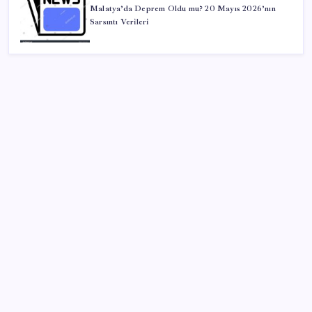
Malatya’da Deprem Oldu mu? 20 Mayıs 2026’nın
Sarsıntı Verileri
SON YAZILAR
YENİ Parti, Sinop’ta örgütlenme çalışmalarını
başlattı
O şehirde tarihi kırılma: CHP’li belediye başkanı
kalmadı
MacBook Air Zamlanabilir – RAM Krizi Büyüyor