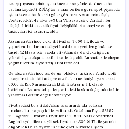
Enerji piyasasındaki işlem hacmi, son günlerde önemli bir
azalma kaydetti. EPİAŞ’tan alınan verilere göre, spot piyasada
işlem hacmi, bir önceki güne göre %41,6 oranında düşüş
göstererek 294 milyon 49 bin TL seviyesine geriledi. Bu
düşüşle birlikte, saatlik fiyat değişiklikleri sanayi ve enerji
takipçileri için sürpriz oldu.
Akşam saatlerinde elektrik fiyatları 3.600 TL ile zirve
yaparken, bu durum maliyet baskılarını yeniden gündeme
taşıdı. 12 Mayıs için yapılan fiyatlamalarda, elektriğin en
yüksek fiyatı akşam saatlerine denk geldi. Bu saatlerde oluşan
yoğun tüketim, fiyat artışlarını tetikledi.
Gündüz saatlerinde ise durum oldukça farklıydı. Yenilenebilir
enerji üretimindeki artış ve arz fazlası nedeniyle, yarın saat
09.00 ile 15.00 arasında elektrik fiyatı sıfır TL olarak
belirlendi. Bu, arz-talep dengesindeki keskin değişimlerin bir
yansıması olarak değerlendiriliyor.
Fiyatlardaki bu ani dalgalanmaların ardından oluşan
ortalamalar ise şu şekilde: Aritmetik Ortalama Fiyat 528,87
TL, Ağırlıklı Ortalama Fiyat ise 651,78 TL olarak belirlendi.
Bugün kaydedilen en yüksek fiyat ise 4.300,01 TL ile yarınki
öngörülen tavan fiyatın üzerine çıktı. Piyasada işlem