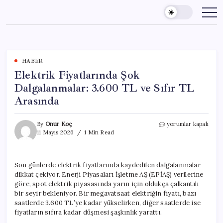
Skip
to
content
HABER
Elektrik Fiyatlarında Şok
Dalgalanmalar: 3.600 TL ve Sıfır TL
Arasında
Elektrik
By
Onur Koç
yorumlar kapalı
Fiyatlarında
11 Mayıs 2026
1 Min Read
Şok
Dalgalanmalar:
3.600
Son günlerde elektrik fiyatlarında kaydedilen dalgalanmalar
TL
dikkat çekiyor. Enerji Piyasaları İşletme AŞ (EPİAŞ) verilerine
ve
Sıfır
göre, spot elektrik piyasasında yarın için oldukça çalkantılı
TL
bir seyir bekleniyor. Bir megavatsaat elektriğin fiyatı, bazı
Arasında
saatlerde 3.600 TL’ye kadar yükselirken, diğer saatlerde ise
için
fiyatların sıfıra kadar düşmesi şaşkınlık yarattı.