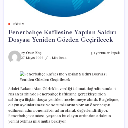
EĞITIM
Fenerbahçe Kafilesine Yapılan Saldırı
Dosyası Yeniden Gözden Geçirilecek
Fenerbahçe
By
Onur Koç
yorumlar kapalı
Kafilesine
27 Mayıs 2026
1 Min Read
Yapılan
Saldırı
Dosyası
Yeniden
Gözden
Geçirilecek
Adalet Bakanı Akın Gürlek’in verdiği talimat doğrultusunda, 4
için
Nisan tarihinde Fenerbahçe kafilesine gerçekleştirilen
saldırıya ilişkin dosya yeniden incelenmeye alındı. Bu gelişme,
olayın aydınlatılması ve sorumlularının bir an önce tespit
edilmesi adına önemli bir adım olarak değerlendiriliyor.
Fenerbahçe camiası, yaşanan bu olayın ardından adaletin
yerini bulmasını umutla bekliyor.