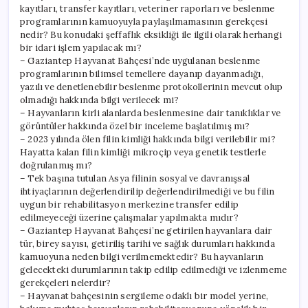
kayıtları, transfer kayıtları, veteriner raporları ve beslenme
programlarının kamuoyuyla paylaşılmamasının gerekçesi
nedir? Bu konudaki şeffaflık eksikliği ile ilgili olarak herhangi
bir idari işlem yapılacak mı?
– Gaziantep Hayvanat Bahçesi’nde uygulanan beslenme
programlarının bilimsel temellere dayanıp dayanmadığı,
yazılı ve denetlenebilir beslenme protokollerinin mevcut olup
olmadığı hakkında bilgi verilecek mi?
– Hayvanların kirli alanlarda beslenmesine dair tanıklıklar ve
görüntüler hakkında özel bir inceleme başlatılmış mı?
– 2023 yılında ölen filin kimliği hakkında bilgi verilebilir mi?
Hayatta kalan filin kimliği mikroçip veya genetik testlerle
doğrulanmış mı?
– Tek başına tutulan Asya filinin sosyal ve davranışsal
ihtiyaçlarının değerlendirilip değerlendirilmediği ve bu filin
uygun bir rehabilitasyon merkezine transfer edilip
edilmeyeceği üzerine çalışmalar yapılmakta mıdır?
– Gaziantep Hayvanat Bahçesi’ne getirilen hayvanlara dair
tür, birey sayısı, getiriliş tarihi ve sağlık durumları hakkında
kamuoyuna neden bilgi verilmemektedir? Bu hayvanların
gelecekteki durumlarının takip edilip edilmediği ve izlenmeme
gerekçeleri nelerdir?
– Hayvanat bahçesinin sergileme odaklı bir model yerine,