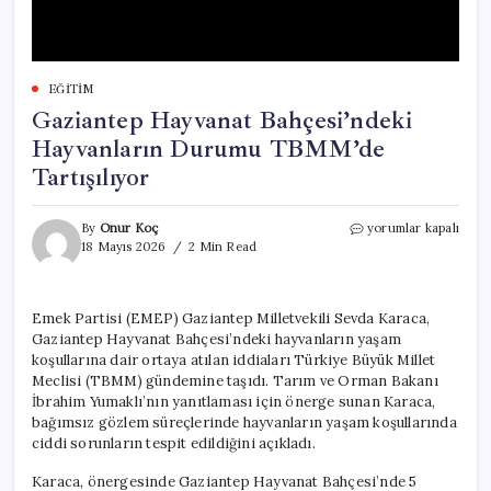
EĞITIM
Gaziantep Hayvanat Bahçesi’ndeki
Hayvanların Durumu TBMM’de
Tartışılıyor
Gaziantep
By
Onur Koç
yorumlar kapalı
Hayvanat
18 Mayıs 2026
2 Min Read
Bahçesi’ndeki
Hayvanların
Durumu
Emek Partisi (EMEP) Gaziantep Milletvekili Sevda Karaca,
TBMM’de
Gaziantep Hayvanat Bahçesi’ndeki hayvanların yaşam
Tartışılıyor
için
koşullarına dair ortaya atılan iddiaları Türkiye Büyük Millet
Meclisi (TBMM) gündemine taşıdı. Tarım ve Orman Bakanı
İbrahim Yumaklı’nın yanıtlaması için önerge sunan Karaca,
bağımsız gözlem süreçlerinde hayvanların yaşam koşullarında
ciddi sorunların tespit edildiğini açıkladı.
Karaca, önergesinde Gaziantep Hayvanat Bahçesi’nde 5