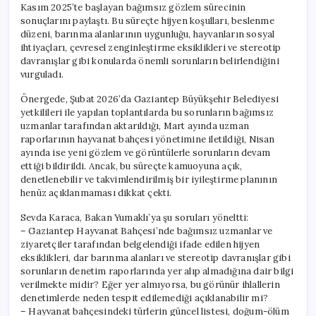
Kasım 2025’te başlayan bağımsız gözlem sürecinin
sonuçlarını paylaştı. Bu süreçte hijyen koşulları, beslenme
düzeni, barınma alanlarının uygunluğu, hayvanların sosyal
ihtiyaçları, çevresel zenginleştirme eksiklikleri ve stereotip
davranışlar gibi konularda önemli sorunların belirlendiğini
vurguladı.
Önergede, Şubat 2026’da Gaziantep Büyükşehir Belediyesi
yetkilileri ile yapılan toplantılarda bu sorunların bağımsız
uzmanlar tarafından aktarıldığı, Mart ayında uzman
raporlarının hayvanat bahçesi yönetimine iletildiği, Nisan
ayında ise yeni gözlem ve görüntülerle sorunların devam
ettiği bildirildi. Ancak, bu süreçte kamuoyuna açık,
denetlenebilir ve takvimlendirilmiş bir iyileştirme planının
henüz açıklanmaması dikkat çekti.
Sevda Karaca, Bakan Yumaklı’ya şu soruları yöneltti:
– Gaziantep Hayvanat Bahçesi’nde bağımsız uzmanlar ve
ziyaretçiler tarafından belgelendiği ifade edilen hijyen
eksiklikleri, dar barınma alanları ve stereotip davranışlar gibi
sorunların denetim raporlarında yer alıp almadığına dair bilgi
verilmekte midir? Eğer yer almıyorsa, bu görünür ihlallerin
denetimlerde neden tespit edilemediği açıklanabilir mi?
– Hayvanat bahçesindeki türlerin güncel listesi, doğum-ölüm