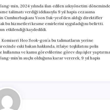
Eski
e Sang-min, 2024 yılında ilan edilen sıkıyönetim dönemind
Bakan
sme talimatı verdiği iddiasıyla 9 yıl hapis cezasına
Lee
 Cumhurbaşkanı Yoon Suk-yeol’den aldığı direktifler
Sang-
k bu hizmetleri kesme emirlerini uyguladığını belirtti.
min
 etkilendiği kaydedildi.
9
Yıl
atı Komiseri Heo Seok-gon’a bu talimatların yerine
Hapis
recinde eski bakan hakkında, itfaiye teşkilatını polis
Cezasına
Çarptırıldı
ye kullanma ve kamu görevlilerine görev dışı işler yaptırm
için
Sang-min’in suçlu olduğuna karar vererek, 9 yıl hapis