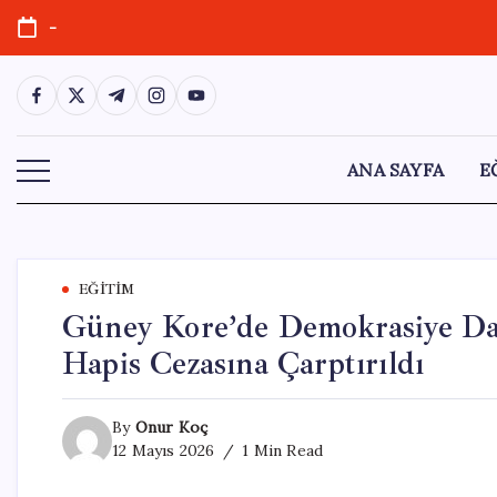
Skip
-
to
content
https://www.facebook.com/
https://twitter.com/
https://t.me/
https://www.instagram.com/
https://youtube.com/
ANA SAYFA
E
EĞITIM
Güney Kore’de Demokrasiye Dar
Hapis Cezasına Çarptırıldı
By
Onur Koç
12 Mayıs 2026
1 Min Read