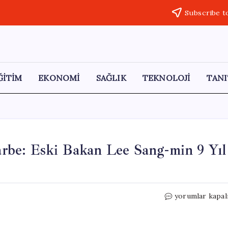
Subscribe t
ĞİTİM
EKONOMİ
SAĞLIK
TEKNOLOJİ
TANI
be: Eski Bakan Lee Sang-min 9 Yıl
Güney
yorumlar kapal
Kore’de
Demokrasiye
Darbe: