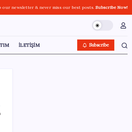
o our newsletter & never miss our best posts.
Subscribe Now!
TIM
İLETİŞİM
Subscribe
SON YAZILAR
ı
YENİ Parti, Sinop’ta örgütlenme
çalışmalarını başlattı