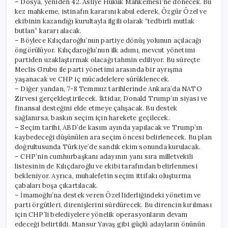
– Dosya, yeniden 42. Asliye Hukuk Mahkemesi’ne dönecek. Bu
kez mahkeme, istinafın kararını kabul ederek, Özgür Özel ve
ekibinin kazandığı kurultayla ilgili olarak “tedbirli mutlak
butlan” kararı alacak.
– Böylece Kılıçdaroğlu’nun partiye dönüş yolunun açılacağı
öngörülüyor. Kılıçdaroğlu’nun ilk adımı, mevcut yönetimi
partiden uzaklaştırmak olacağı tahmin ediliyor. Bu süreçte
Meclis Grubu ile parti yönetimi arasında bir ayrışma
yaşanacak ve CHP iç mücadelelere sürüklenecek.
– Diğer yandan, 7-8 Temmuz tarihlerinde Ankara’da NATO
Zirvesi gerçekleştirilecek. İktidar, Donald Trump’ın siyasi ve
finansal desteğini elde etmeye çalışacak. Bu destek
sağlanırsa, baskın seçim için harekete geçilecek.
– Seçim tarihi, ABD’de kasım ayında yapılacak ve Trump’ın
kaybedeceği düşünülen ara seçim öncesi belirlenecek. Bu plan
doğrultusunda Türkiye’de sandık ekim sonunda kurulacak.
– CHP’nin cumhurbaşkanı adayının yanı sıra milletvekili
listesinin de Kılıçdaroğlu ve ekibi tarafından belirlenmesi
bekleniyor. Ayrıca, muhalefetin seçim ittifakı oluşturma
çabaları boşa çıkartılacak.
– İmamoğlu’na destek veren Özel liderliğindeki yönetim ve
parti örgütleri, direnişlerini sürdürecek. Bu direncin kırılması
için CHP’li belediyelere yönelik operasyonların devam
edeceği belirtildi. Mansur Yavaş gibi güçlü adayların önünün