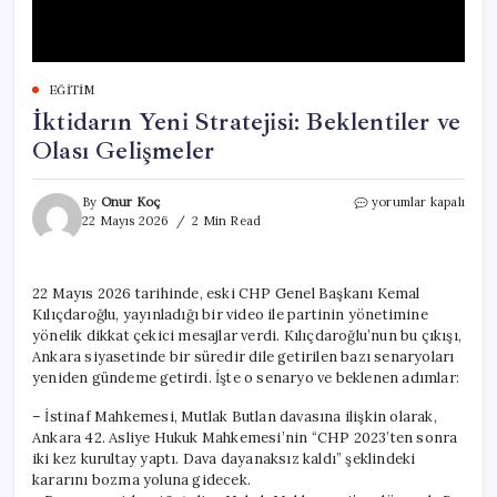
EĞITIM
İktidarın Yeni Stratejisi: Beklentiler ve
Olası Gelişmeler
İktidarın
By
Onur Koç
yorumlar kapalı
Yeni
22 Mayıs 2026
2 Min Read
Stratejisi:
Beklentiler
ve
22 Mayıs 2026 tarihinde, eski CHP Genel Başkanı Kemal
Olası
Kılıçdaroğlu, yayınladığı bir video ile partinin yönetimine
Gelişmeler
için
yönelik dikkat çekici mesajlar verdi. Kılıçdaroğlu’nun bu çıkışı,
Ankara siyasetinde bir süredir dile getirilen bazı senaryoları
yeniden gündeme getirdi. İşte o senaryo ve beklenen adımlar:
– İstinaf Mahkemesi, Mutlak Butlan davasına ilişkin olarak,
Ankara 42. Asliye Hukuk Mahkemesi’nin “CHP 2023’ten sonra
iki kez kurultay yaptı. Dava dayanaksız kaldı” şeklindeki
kararını bozma yoluna gidecek.