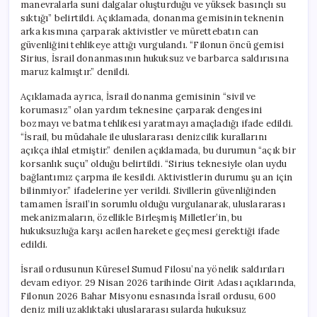
manevralarla suni dalgalar oluşturduğu ve yüksek basınçlı su
sıktığı” belirtildi. Açıklamada, donanma gemisinin teknenin
arka kısmına çarparak aktivistler ve mürettebatın can
güvenliğini tehlikeye attığı vurgulandı. “Filonun öncü gemisi
Sirius, İsrail donanmasının hukuksuz ve barbarca saldırısına
maruz kalmıştır.” denildi.
Açıklamada ayrıca, İsrail donanma gemisinin “sivil ve
korumasız” olan yardım teknesine çarparak dengesini
bozmayı ve batma tehlikesi yaratmayı amaçladığı ifade edildi.
“İsrail, bu müdahale ile uluslararası denizcilik kurallarını
açıkça ihlal etmiştir.” denilen açıklamada, bu durumun “açık bir
korsanlık suçu” olduğu belirtildi. “Sirius teknesiyle olan uydu
bağlantımız çarpma ile kesildi. Aktivistlerin durumu şu an için
bilinmiyor.” ifadelerine yer verildi. Sivillerin güvenliğinden
tamamen İsrail’in sorumlu olduğu vurgulanarak, uluslararası
mekanizmaların, özellikle Birleşmiş Milletler’in, bu
hukuksuzluğa karşı acilen harekete geçmesi gerektiği ifade
edildi.
İsrail ordusunun Küresel Sumud Filosu’na yönelik saldırıları
devam ediyor. 29 Nisan 2026 tarihinde Girit Adası açıklarında,
Filonun 2026 Bahar Misyonu esnasında İsrail ordusu, 600
deniz mili uzaklıktaki uluslararası sularda hukuksuz