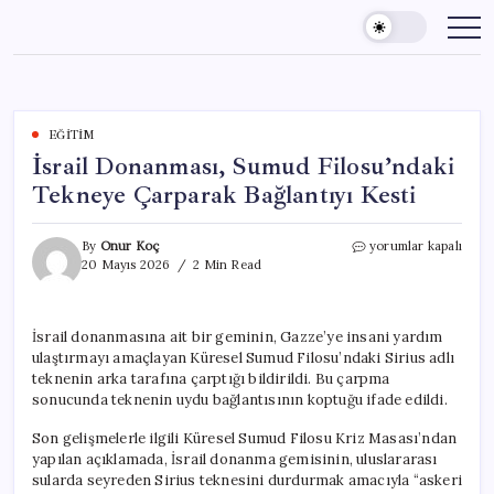
Skip
to
content
EĞITIM
İsrail Donanması, Sumud Filosu’ndaki
Tekneye Çarparak Bağlantıyı Kesti
İsrail
By
Onur Koç
yorumlar kapalı
Donanması,
20 Mayıs 2026
2 Min Read
Sumud
Filosu’ndaki
Tekneye
İsrail donanmasına ait bir geminin, Gazze’ye insani yardım
Çarparak
ulaştırmayı amaçlayan Küresel Sumud Filosu’ndaki Sirius adlı
Bağlantıyı
Kesti
teknenin arka tarafına çarptığı bildirildi. Bu çarpma
için
sonucunda teknenin uydu bağlantısının koptuğu ifade edildi.
Son gelişmelerle ilgili Küresel Sumud Filosu Kriz Masası’ndan
yapılan açıklamada, İsrail donanma gemisinin, uluslararası
sularda seyreden Sirius teknesini durdurmak amacıyla “askeri