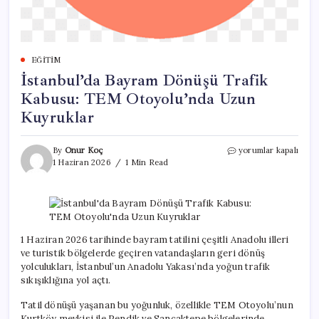
EĞITIM
İstanbul’da Bayram Dönüşü Trafik
Kabusu: TEM Otoyolu’nda Uzun
Kuyruklar
İstanbul’da
By
Onur Koç
yorumlar kapalı
Bayram
1 Haziran 2026
1 Min Read
Dönüşü
Trafik
Kabusu:
TEM
Otoyolu’nda
Uzun
1 Haziran 2026 tarihinde bayram tatilini çeşitli Anadolu illeri
Kuyruklar
ve turistik bölgelerde geçiren vatandaşların geri dönüş
için
yolculukları, İstanbul’un Anadolu Yakası’nda yoğun trafik
sıkışıklığına yol açtı.
Tatil dönüşü yaşanan bu yoğunluk, özellikle TEM Otoyolu’nun
Kurtköy mevkisi ile Pendik ve Sancaktepe bölgelerinde