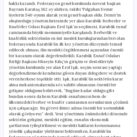
hakkı kazandı. Federasyon genel kurulunda mevcut başkan
Bayram Karataş 362 oy alırken, rakibi Tolgahan Demir
üyelerin 540 oyunu alarak yeni genel başkan oldu. Demir’in
oluşturduğu yönetim listesinde yer alan Karabük Berberler ve
Kuaförler Odası Başkanı Erol Işık’ın seçilmesi, Karabük esnaf
camiasında büyük memnuniyetle karşılandı. Berberlik ve
kuaförlük sektörünün en üst meslek kuruluşlarından biri olan
federasyonda Karabük’ün ilk kez yönetim düzeyinde temsil
edilecek olması, ilin mesleki örgütlenmesi açısından önemli
bir kazanım olarak değerlendirildi. Karabük Esnaf Odaları
Birliği Başkanı Hüseyin Kılıç’ın girişim ve destekleriyle
yönetim kurulunda yer alan Erol Işık, seçim sonrası yaptığı
değerlendirmede kendisine güven duyan delegelere ve destek
veren herkese teşekkür etti. Işık, Karabük’ün sektörün karar
alma mekanizmalarında söz sahibi olmasının önemli bir
gelişme olduğunu belirterek, “Bugüne kadar olduğu gibi
bundan sonra da hem Karabük esnafımızın hem de
ülkemizdeki berber ve kuaför camiasının sorunlarının çözümü
için çalışacağız. Bu görevi ilimiz adına önemli bir sorumluluk
olarak görüyoruz” dedi. Yeni yönetimin önümüzdeki dönemde
sektörün gelişimi, mesleki eğitim, esnafın ekonomik
şartlarının iyileştirilmesi ve mesleki hakların korunmasına
yönelik çalışmalar yürütmesi beklenirken, Karabük’ün