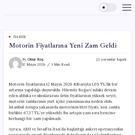
Skip
to
content
HABER
Motorin Fiyatlarına Yeni Zam Geldi
Motorin
By
Onur Koç
yorumlar kapalı
Fiyatlarına
12 Mayıs 2026
1 Min Read
Yeni
Zam
Geldi
Motorin fiyatlarına 12 Mayıs 2026 itibarıyla 1,09 TL’lik bir
için
artırma yapıldığı duyuruldu. Hürmüz Boğazı’ndaki devam
eden abluka ve uluslararası ürün fiyatlarının yüksek seyri,
motorin zamlarının yurt içine yansımasına neden oldu.
İstanbul Avrupa yakasında motorinin litre fiyatı, son zamla
birlikte 67,37 TL’ye yükseldi. Bu artışın yanı sıra benzine
herhangi bir zam yapılmadı.
Ayrıca, ABD ve İsrail’in İran’da başlattığı askeri operasyonlar
sonrasında enerji fiyatlarında dalgalanmalar gözlemleniyor.