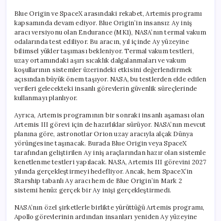
Blue Origin ve SpaceX arasındaki rekabet, Artemis programı
kapsamında devam ediyor. Blue Origin’in insansız Ay iniş
aracı versiyonu olan Endurance (MK1), NASA’nın termal vakum
odalarında test ediliyor. Bu aracın, yıl içinde Ay yüzeyine
bilimsel yükler taşıması bekleniyor. Termal vakum testleri,
uzay ortamındaki aşırı sıcaklık dalgalanmaları ve vakum
koşullarının sistemler üzerindeki etkisini değerlendirmek
açısından büyük önem taşıyor. NASA, bu testlerden elde edilen
verileri gelecekteki insanlı görevlerin güvenlik süreçlerinde
kullanmayı planlıyor.
Ayrıca, Artemis programının bir sonraki insanlı aşaması olan
Artemis III görevi için de hazırlıklar sürüyor. NASA’nın mevcut
planına göre, astronotlar Orion uzay aracıyla alçak Dünya
yörüngesine taşınacak. Burada Blue Origin veya SpaceX
tarafından geliştirilen Ay iniş araçlarından hazır olan sistemle
kenetlenme testleri yapılacak. NASA, Artemis III görevini 2027
yılında gerçekleştirmeyi hedefliyor. Ancak, hem SpaceX’in
Starship tabanlı Ay aracı hem de Blue Origin’in Mark 2
sistemi henüz gerçek bir Ay inişi gerçekleştirmedi.
NASA’nın özel şirketlerle birlikte yürüttüğü Artemis programı,
Apollo görevlerinin ardından insanları yeniden Ay yüzeyine