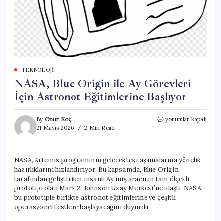
TEKNOLOJI
NASA, Blue Origin ile Ay Görevleri
İçin Astronot Eğitimlerine Başlıyor
NASA,
By
Onur Koç
yorumlar kapalı
Blue
21 Mayıs 2026
2 Min Read
Origin
ile
Ay
NASA, Artemis programının gelecekteki aşamalarına yönelik
Görevleri
hazırlıklarını hızlandırıyor. Bu kapsamda, Blue Origin
İçin
Astronot
tarafından geliştirilen insanlı Ay iniş aracının tam ölçekli
Eğitimlerine
prototipi olan Mark 2, Johnson Uzay Merkezi’ne ulaştı. NASA,
Başlıyor
bu prototiple birlikte astronot eğitimlerine ve çeşitli
için
operasyonel testlere başlayacağını duyurdu.