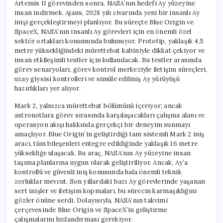
Artemis II görevinden sonra, NASA’nın hedefi Ay yüzeyine
insan indirmek. Ajans, 2028 yılı civarında yeni bir insanlı Ay
inişi gerçekleştirmeyi planlıyor. Bu süreçte Blue Origin ve
SpaceX, NASA’nın insanlı Ay görevleri için en önemli özel
sektör ortakları konumunda bulunuyor. Prototip, yaklaşık 4,5
metre yüksekliğindeki mürettebat kabiniyle dikkat çekiyor ve
insan etkileşimli testler için kullanılacak. Bu testler arasında
görev senaryoları, görev kontrol merkeziyle iletişim süreçleri,
uzay giysisi kontrolleri ve simüle edilmiş Ay yürüyüşü
hazırlıkları yer alıyor.
Mark 2, yalnızca mürettebat bölümünü içeriyor; ancak
astronotlara görev sırasında karşılaşacakları çalışma alanı ve
operasyon akışı hakkında gerçekçi bir deneyim sunmayı
amaçlıyor. Blue Origin’in geliştirdiği tam sistemli Mark 2 iniş
aracı, tüm bileşenleri entegre edildiğinde yaklaşık 16 metre
yüksekliğe ulaşacak. Bu araç, NASA’nın Ay yüzeyine insan
taşıma planlarına uygun olarak geliştiriliyor. Ancak, Ay’a
kontrollü ve güvenli iniş konusunda hala önemli teknik
zorluklar mevcut. Son yıllardaki bazı Ay görevlerinde yaşanan
sert inişler ve iletişim kopmaları, bu sürecin karmaşıklığını
gözler önüne serdi. Dolayısıyla, NASA’nın takvimi
çerçevesinde Blue Origin ve SpaceX’in geliştirme
çalışmalarını hızlandırması gerekiyor.