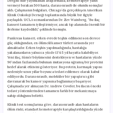
Dergisi’nde yayımlanan araştırmada, kemoterapiye yanıt
vermeyi bırakan 500 hasta, daraxonrasib ile olumlu sonuçlar
aldı. Çalışmanın bulguları, Chicago’da gerçekleşen Amerikan
Klinik Onkoloji Derneği toplantısında büyük bir ilgiyle
paylaşıldı. UCLA uzmanlarından Dr. Zev Wainberg, “Bu ilaç
kanseri tamamen iyileştirmiyor, ancak tıp alanında önemli bir
ilerleme kaydedildi,” şeklinde konuştu.
Pankreas kanseri, erken evrede teşhis edilmesi son derece
güç olduğundan, en ölümcül kanser türleri arasında yer
almaktadır. Erken teşhis yapılmadığında, hastalığa
yakalananların yalnızca yüzde 13’ü 5 yıl hayatta kalabiliyor.
Yeni ilaç, tümör büyümesini destekleyen ve hastaların yüzde
90’ından fazlasında bulunan mutasyona uğramış bir proteini
hedef alarak etkisini gösteriyor. Bu protein, karmaşık yapısı
nedeniyle uzun yıllar boyunca tedavi edilemez olarak kabul
ediliyordu. Daraxonrasib, moleküler bir yapıştırıcı gibi
davranarak bu kanser yapısına bağlanmayı başarıyor.
Çalışmada yer almayan Dr. Andrew Coveler, bu ilacın önceki
tedavi yöntemlerinden tamamen farklı bir mekanizmaya
sahip olduğunu belirtti.
Klinik test sonuçlarına göre, daraxonrasib alan hastaların
ölüm riski, standart kemoterapiyle karşılaştırıldığında yüzde