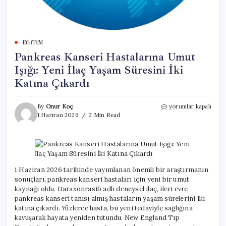
EĞITIM
Pankreas Kanseri Hastalarına Umut
Işığı: Yeni İlaç Yaşam Süresini İki
Katına Çıkardı
Pankreas
By
Onur Koç
yorumlar kapalı
Kanseri
1 Haziran 2026
2 Min Read
Hastalarına
Umut
Işığı:
Yeni
İlaç
Yaşam
1 Haziran 2026 tarihinde yayımlanan önemli bir araştırmanın
Süresini
sonuçları, pankreas kanseri hastaları için yeni bir umut
İki
kaynağı oldu. Daraxonrasib adlı deneysel ilaç, ileri evre
Katına
pankreas kanseri tanısı almış hastaların yaşam sürelerini iki
Çıkardı
katına çıkardı. Yüzlerce hasta, bu yeni tedaviyle sağlığına
için
kavuşarak hayata yeniden tutundu. New England Tıp