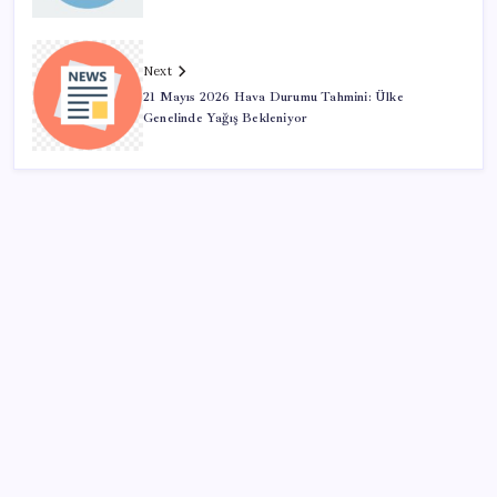
Next
21 Mayıs 2026 Hava Durumu Tahmini: Ülke
Genelinde Yağış Bekleniyor
SON YAZILAR
VakıfBank ikinci çeyrekte 16,7 milyar TL net kâr elde
etti
ABD, İran-Umman anlaşması sonrası ablukayı