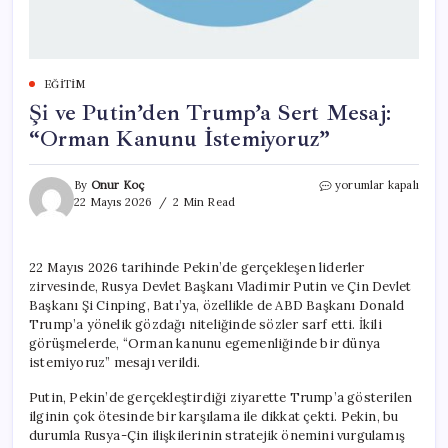
EĞITIM
Şi ve Putin’den Trump’a Sert Mesaj:
“Orman Kanunu İstemiyoruz”
Şi
By
Onur Koç
yorumlar kapalı
ve
22 Mayıs 2026
2 Min Read
Putin’den
Trump’a
Sert
22 Mayıs 2026 tarihinde Pekin’de gerçekleşen liderler
Mesaj:
zirvesinde, Rusya Devlet Başkanı Vladimir Putin ve Çin Devlet
“Orman
Kanunu
Başkanı Şi Cinping, Batı’ya, özellikle de ABD Başkanı Donald
İstemiyoruz”
Trump’a yönelik gözdağı niteliğinde sözler sarf etti. İkili
için
görüşmelerde, “Orman kanunu egemenliğinde bir dünya
istemiyoruz” mesajı verildi.
Putin, Pekin’de gerçekleştirdiği ziyarette Trump’a gösterilen
ilginin çok ötesinde bir karşılama ile dikkat çekti. Pekin, bu
durumla Rusya-Çin ilişkilerinin stratejik önemini vurgulamış