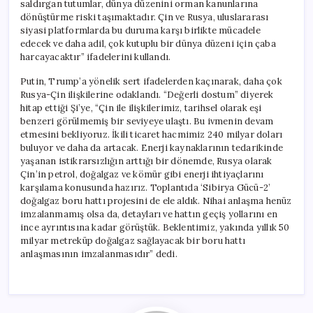
saldırgan tutumlar, dünya düzenini orman kanunlarına
dönüştürme riski taşımaktadır. Çin ve Rusya, uluslararası
siyasi platformlarda bu duruma karşı birlikte mücadele
edecek ve daha adil, çok kutuplu bir dünya düzeni için çaba
harcayacaktır” ifadelerini kullandı.
Putin, Trump’a yönelik sert ifadelerden kaçınarak, daha çok
Rusya-Çin ilişkilerine odaklandı. “Değerli dostum” diyerek
hitap ettiği Şi’ye, “Çin ile ilişkilerimiz, tarihsel olarak eşi
benzeri görülmemiş bir seviyeye ulaştı. Bu ivmenin devam
etmesini bekliyoruz. İkili ticaret hacmimiz 240 milyar doları
buluyor ve daha da artacak. Enerji kaynaklarının tedarikinde
yaşanan istikrarsızlığın arttığı bir dönemde, Rusya olarak
Çin’in petrol, doğalgaz ve kömür gibi enerji ihtiyaçlarını
karşılama konusunda hazırız. Toplantıda ‘Sibirya Gücü-2’
doğalgaz boru hattı projesini de ele aldık. Nihai anlaşma henüz
imzalanmamış olsa da, detayları ve hattın geçiş yollarını en
ince ayrıntısına kadar görüştük. Beklentimiz, yakında yıllık 50
milyar metreküp doğalgaz sağlayacak bir boru hattı
anlaşmasının imzalanmasıdır” dedi.