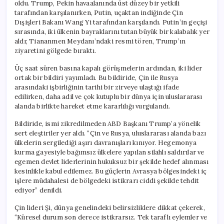
oldu. Trump, Pekin havaalanında üst düzey bir yetkili
tarafından karşılanırken, Putin, uçaktan indiğinde Çin
Dışişleri Bakanı Wang Yi tarafından karşılandı. Putin’in geçişi
sırasında, iki ülkenin bayraklarını tutan büyük bir kalabalık yer
aldı; Tiananmen Meydanı’ndaki resmi tören, Trump’ın
ziyaretini gölgede bıraktı.
Üç saat süren basına kapalı görüşmelerin ardından, iki lider
ortak bir bildiri yayımladı. Bu bildiride, Çin ile Rusya
arasındaki işbirliğinin tarihi bir zirveye ulaştığı ifade
edilirken, daha adil ve çok kutuplu bir dünya için uluslararası
alanda birlikte hareket etme kararlılığı vurgulandı.
Bildiride, ismi zikredilmeden ABD Başkanı Trump’a yönelik
sert eleştiriler yer aldı. “Çin ve Rusya, uluslararası alanda bazı
ülkelerin sergilediği aşırı davranışları kınıyor. Hegemonya
kurma gayesiyle bağımsız ülkelere yapılan silahlı saldırılar ve
egemen devlet liderlerinin hukuksuz bir şekilde hedef alınması
kesinlikle kabul edilemez. Bu güçlerin Avrasya bölgesindeki iç
işlere müdahalesi de bölgedeki istikrarı ciddi şekilde tehdit
ediyor” denildi.
Çin lideri Şi, dünya genelindeki belirsizliklere dikkat çekerek,
“Küresel durum son derece istikrarsız. Tek taraflı eylemler ve