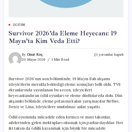
EĞITIM
Survivor 2026’da Eleme Heyecanı: 19
Mayıs’ta Kim Veda Etti?
Survivor
By
Onur Koç
yorumlar kapalı
2026’da
20 Mayıs 2026
1 Min Read
Eleme
Heyecanı:
19
Survivor 2026’nın son bölümünde, 19 Mayıs Salı akşamı
Mayıs’ta
izleyicilerin merakla beklediği eleme sonuçları belli oldu. TV8
Kim
Veda
ekranlarında yayınlanan bu sezon, izleyicileri
Etti?
heyecanlandıran ödül oyunları ve eleme düellolarıyla dolu. Dün
için
akşamki bölümde, eleme potasına kalan yarışmacılar Nefise,
Deniz ve Lina, izleyicilere unutulmaz anlar yaşattı.
Ödül oyununda mücadele eden kırmızı ve mavi takımlar,
ailelerinden gelen mektupları okumak için parkurdaydılar. Her
iki takım da ödülü kazanmak için büyük bir mücadele