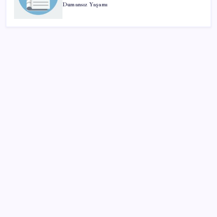
Dumansız Yaşamı
SON YAZILAR
YENİ Parti, Sinop’ta örgütlenme çalışmalarını
başlattı
O şehirde tarihi kırılma: CHP’li belediye başkanı
kalmadı
MacBook Air Zamlanabilir – RAM Krizi Büyüyor
Piyasalarda ilginç gelişmeler var!