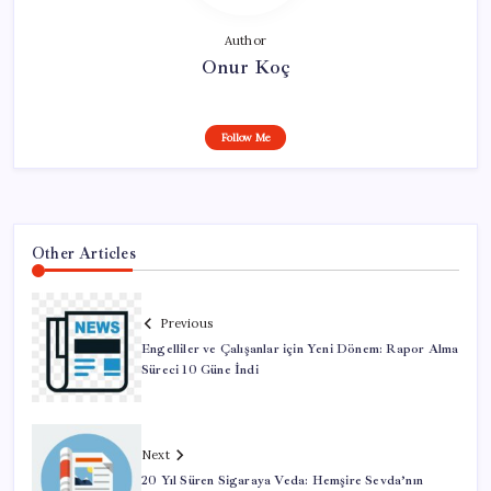
Author
Onur Koç
Follow Me
Other Articles
Previous
Engelliler ve Çalışanlar için Yeni Dönem: Rapor Alma
Süreci 10 Güne İndi
Next
20 Yıl Süren Sigaraya Veda: Hemşire Sevda’nın