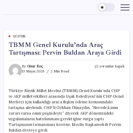
Skip
to
content
EĞITIM
TBMM Genel Kurulu’nda Araç
Tartışması: Pervin Buldan Araya Girdi
TBMM
By
Onur Koç
yorumlar kapalı
Genel
13 Mayıs 2026
2 Min Read
Kurulu’nda
Araç
Tartışması:
Türkiye Büyük Millet Meclisi (TBMM) Genel Kurulu’nda CHP
Pervin
ve AKP milletvekilleri arasında Uşak Belediyesi’nin CHP Genel
Buldan
Araya
Merkezi için kullandığı araca ilişkin ödeme konusundaki
Girdi
tartışma alevlendi. CHP’li Gökhan Günaydın, “Nerede kamu
için
zararı varsa onun peşindeyiz” diyerek AKP dönemindeki
uygulamaların hatırlanması gerektiğine vurgu yaptı.
Tartışmanın tırmanması üzerine, Meclis Başkanvekili Pervin
Buldan devreye girdi.