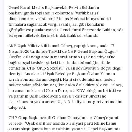
Genel Kurul, Meclis Başkanvekili Pervin Buldan’ın
başkanlığında toplandı. Toplantıda, “varlık barışı”
düzenlemeleri ve İstanbul Finans Merkezi bünyesindeki
firmalara sağlanacak vergi avantajları gibi konuların
görüşülmesi planlanıyordu. Genel Kurul öncesinde Buldan, söz
isteyen milletvekillerine bir dakikalık süre tanıdı.
AKP Uşak Milletvekili İsmail Güneş, yaptığı konuşmada, “7
Nisan 2026 tarihinde TBMM’de CHP Genel Başkanı Özgür
Özel’in kullandığı aracın masraflarının Uşak Belediyesi’ne
bağlı sosyal tesisler şirketi tarafından ödendiğini ifade
etmiştim. CHP Grup Sözcüsü, ‘Yalan söylüyorsun, doğru değil’
demişti. Ancak eski Uşak Belediye Başkanı Özkan Yalım’ın
itirafı sonrası durum değişti. Hani siz ödemiştiniz, neden
millete yalan söylediniz? Çıkın halka özür dileyin” dedi. Güneş,
harcanan miktarın 170 bin Euro, artı KDV olduğunu belirtti ve
ya paranın Uşak Belediyesi Sosyal Tesisler Şirketi’ne
aktarılmasını ya da aracın Uşak Belediyesi’ne geri verilmesini
talep etti.
CHP Grup Başkanvekili Gökhan Günaydın ise, Güneş’e yanıt
vererek, “Uşak dahil her alanda bir siyasi parti lehine kamu
zararı oluştuğunda bunun takibini yaparız. Genel Başkanımız