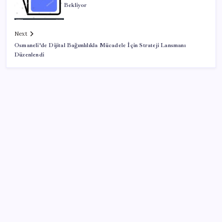
Bekliyor
Next
Osmaneli’de Dijital Bağımlılıkla Mücadele İçin Strateji Lansmanı
Düzenlendi
SON YAZILAR
YENİ Parti, Sinop’ta örgütlenme çalışmalarını
başlattı
O şehirde tarihi kırılma: CHP’li belediye başkanı