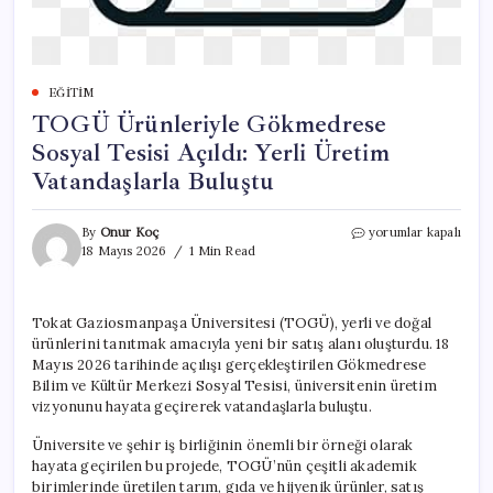
EĞITIM
TOGÜ Ürünleriyle Gökmedrese
Sosyal Tesisi Açıldı: Yerli Üretim
Vatandaşlarla Buluştu
TOGÜ
By
Onur Koç
yorumlar kapalı
Ürünleriyle
18 Mayıs 2026
1 Min Read
Gökmedrese
Sosyal
Tesisi
Tokat Gaziosmanpaşa Üniversitesi (TOGÜ), yerli ve doğal
Açıldı:
ürünlerini tanıtmak amacıyla yeni bir satış alanı oluşturdu. 18
Yerli
Üretim
Mayıs 2026 tarihinde açılışı gerçekleştirilen Gökmedrese
Vatandaşlarla
Bilim ve Kültür Merkezi Sosyal Tesisi, üniversitenin üretim
Buluştu
vizyonunu hayata geçirerek vatandaşlarla buluştu.
için
Üniversite ve şehir iş birliğinin önemli bir örneği olarak
hayata geçirilen bu projede, TOGÜ’nün çeşitli akademik
birimlerinde üretilen tarım, gıda ve hijyenik ürünler, satış