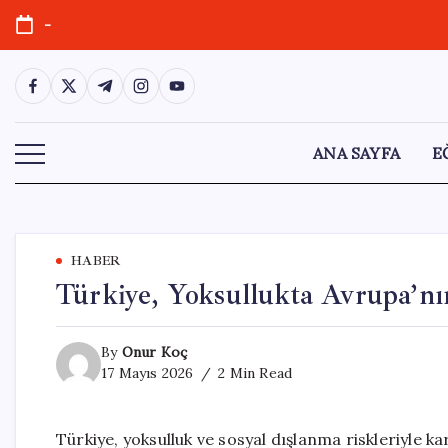
Skip
-
to
content
https://www.facebook.com/
https://twitter.com/
https://t.me/
https://www.instagram.com/
https://youtube.com/
ANA SAYFA
E
HABER
Türkiye, Yoksullukta Avrupa’nı
By
Onur Koç
17 Mayıs 2026
2 Min Read
Türkiye, yoksulluk ve sosyal dışlanma riskleriyle ka