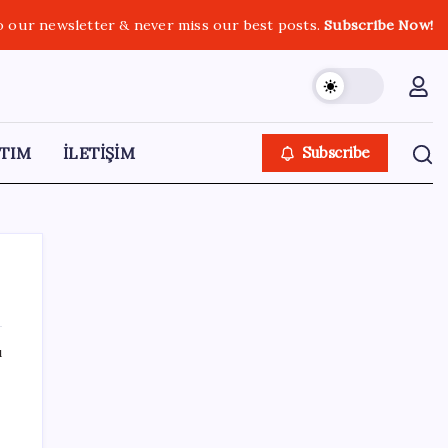
o our newsletter & never miss our best posts.
Subscribe Now!
TIM
İLETİŞİM
Subscribe
ı
SON YAZILAR
YENİ Parti, Sinop’ta örgütlenme
çalışmalarını başlattı