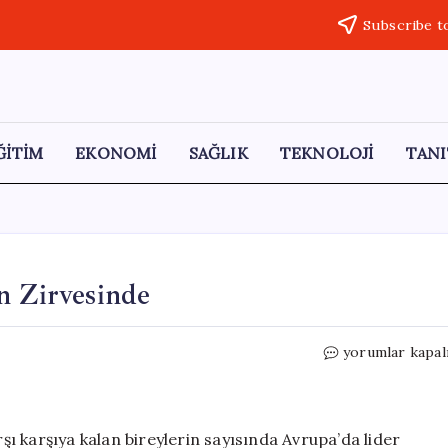
Subscribe t
ĞİTİM
EKONOMİ
SAĞLIK
TEKNOLOJİ
TANI
n Zirvesinde
Türkiye,
yorumlar kapal
Yoksullukta
Avrupa’nın
Zirvesinde
için
rşı karşıya kalan bireylerin sayısında Avrupa’da lider