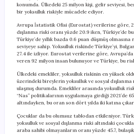
konumda. Ülkedeki 25 milyon kişi, gelir seviyesi, b
bir yoksulluk riskiyle mücadele ediyor.
Avrupa İstatistik Ofisi (Eurostat) verilerine göre, 
dışlanma riski oranı yüzde 20.9 iken, Türkiye’de bu 
Türkiye’de yıllık bazda 0.6 puan düşmüş olmasına 
seviyeye sahip. Yoksulluk riskinde Türkiye’yi, Bul
27.4 ile izliyor. Eurostat verilerine göre, Avrupa’
veren 92 milyon insan bulunuyor ve Türkiye, bu riski 
Ülkedeki emekliler, yoksulluk riskinin en yüksek ol
üzerindeki bireylerin yoksulluk ve sosyal dışlanma r
ulaşmış durumda. Emekliler arasında yoksulluk riski
“Nas” politikalarının uygulamaya girdiği 2021’de 65 
altındayken, bu oran son dört yılda iki katına çıkar
Çocuklar da bu olumsuz tablodan etkileniyor. Türki
yoksulluk ve sosyal dışlanma riski altındaki çocukl
araba sahibi olmayanların oranı yüzde 45.7, bulaşık