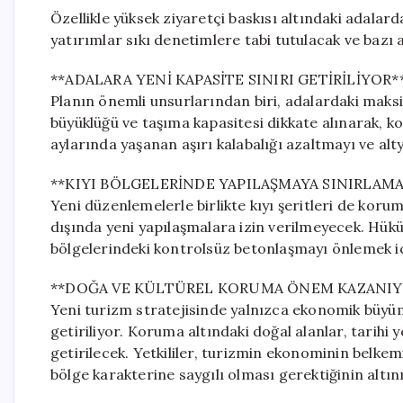
Özellikle yüksek ziyaretçi baskısı altındaki adalar
yatırımlar sıkı denetimlere tabi tutulacak ve bazı 
**ADALARA YENİ KAPASİTE SINIRI GETİRİLİYOR*
Planın önemli unsurlarından biri, adalardaki mak
büyüklüğü ve taşıma kapasitesi dikkate alınarak, 
aylarında yaşanan aşırı kalabalığı azaltmayı ve alt
**KIYI BÖLGELERİNDE YAPILAŞMAYA SINIRLAMA
Yeni düzenlemelerle birlikte kıyı şeritleri de koru
dışında yeni yapılaşmalara izin verilmeyecek. Hükü
bölgelerindeki kontrolsüz betonlaşmayı önlemek içi
**DOĞA VE KÜLTÜREL KORUMA ÖNEM KAZANIY
Yeni turizm stratejisinde yalnızca ekonomik büyüme
getiriliyor. Koruma altındaki doğal alanlar, tarihi 
getirilecek. Yetkililer, turizmin ekonominin belke
bölge karakterine saygılı olması gerektiğinin altını