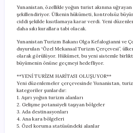
Yunanistan, özellikle yoğun turist akınına uğrayan
şekillendiriyor. Ülkenin hükümeti, kontrolsüz büy
ciddi şekilde kısıtlamaya karar verdi. Yeni düzenle
daha sıkı kurallara tabi olacak.
Yunanistan Turizm Bakanı Olga Kefalogianni ve Çe
duyurulan “Özel Mekansal Turizm Çerçevesi”, ülken
olarak görülüyor. Hükümet, bu yeni sistemle birlikt
büyümenin önüne geçmeyi hedefliyor.
**YENİ TURİZM HARİTASI OLUŞUYOR**
Yeni düzenlemeler çerçevesinde Yunanistan, turiz
kategoriler şunlardır:
1. Aşırı yoğun turizm alanları
2. Gelişme potansiyeli taşıyan bölgeler
3. Ada destinasyonları
4. Ana kara bölgeleri
5. Özel koruma statüsündeki alanlar