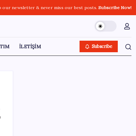
o our newsletter & never miss our best posts.
Subscribe Now!
TIM
İLETİŞİM
Subscribe
SON YAZILAR
ı
PS5 Pro için PSSR 2.0 Güncellemesi Yolda:
Tüm Oyunlara Geliyor