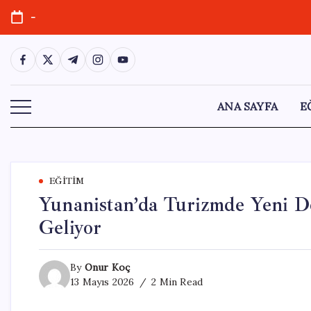
Skip
-
to
content
https://www.facebook.com/
https://twitter.com/
https://t.me/
https://www.instagram.com/
https://youtube.com/
ANA SAYFA
E
EĞITIM
Yunanistan’da Turizmde Yeni Dö
Geliyor
By
Onur Koç
13 Mayıs 2026
2 Min Read