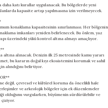
da daha katı kurallar uygulanacak. Bu bölgelerde yeni
alanlarda kapasite artışı yapılmasına izin verilmeyecek.
*
simum konaklama kapasitesinin sınırlanması. Her bölgenin
konaklama imkanları yeniden belirlenecek. Bu önlem, yaz
yapı üzerindeki yükü kontrol altına almayı amaçlıyor.
**
ma altına alınacak. Denizin ilk 25 metresinde kamu yararı
met, bu kararın doğal kıyı ekosistemini korumak ve sahil
n alındığını belirtiyor.
OR**
 değil, çevresel ve kültürel koruma da öncelikli hale
yerleşimler ve arkeolojik bölgeler için ek düzenlemeler
miği olduğunu vurgularken, büyümenin sürdürülebilir ve
 çiziyor.