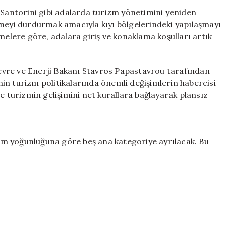
Adalara
 Santorini gibi adalarda turizm yönetimini yeniden
Girişte
ümeyi durdurmak amacıyla kıyı bölgelerindeki yapılaşmayı
Sıkı
melere göre, adalara giriş ve konaklama koşulları artık
Kurallar
Geliyor
için
vre ve Enerji Bakanı Stavros Papastavrou tarafından
in turizm politikalarında önemli değişimlerin habercisi
e turizmin gelişimini net kurallara bağlayarak plansız
m yoğunluğuna göre beş ana kategoriye ayrılacak. Bu