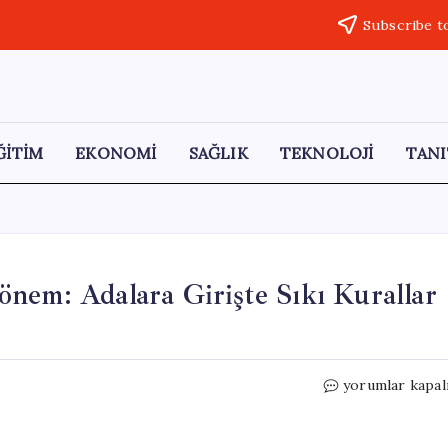
Subscribe t
ĞİTİM
EKONOMİ
SAĞLIK
TEKNOLOJİ
TANI
nem: Adalara Girişte Sıkı Kurallar
Yunanistan’da
yorumlar kapal
Turizmde
Yeni
Dönem: