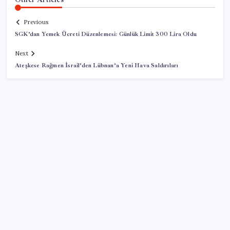
Previous
SGK’dan Yemek Ücreti Düzenlemesi: Günlük Limit 300 Lira Oldu
Next
Ateşkese Rağmen İsrail’den Lübnan’a Yeni Hava Saldırıları
SON YAZILAR
Ekran Paylaşımı’nda tehlikeli açık: Mac’e uzaktan
erişim mümkün olabiliyordu
PS5 Pro için PSSR 2.0 Güncellemesi Yolda: Tüm