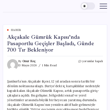
Skip
to
content
HABER
Akçakale Gümrük Kapısı’nda
Pasaportlu Geçişler Başladı, Günde
700 Tır Bekleniyor
Akçakale
By
Onur Koç
yorumlar kapalı
Gümrük
13 Mayıs 2026
1 Min Read
Kapısı’nda
Pasaportlu
Geçişler
Şanlıurfa’nın Akçakale ilçesi, 12 yıl aradan sonra tarihi bir
Başladı,
dönüm noktasına ulaştı. Suriye’deki iç karışıklıklar nedeniyle
Günde
700
kapalı kalan Akçakale Gümrük Kapısı, artık pasaportla giriş-
Tır
çıkışlara açıldı. Bu gelişme, bölgedeki esnaf ve yerel
Bekleniyor
yönetimler arasında büyük bir heyecan yaratmış durumda.
için
Akçakale Gümrük Kapısı’nın yeniden aktif hale gelmesiyle
birlikte günlük 700 tır geçişinin gerçekleşmesi hedefleniyor.