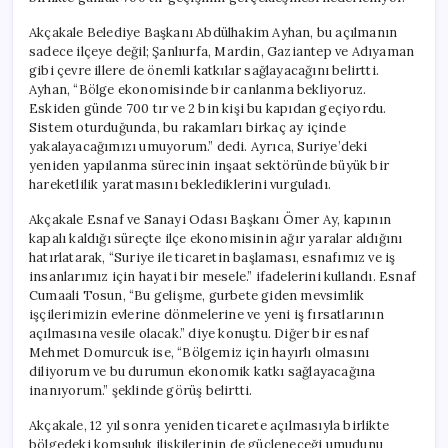
Akçakale Belediye Başkanı Abdülhakim Ayhan, bu açılmanın
sadece ilçeye değil; Şanlıurfa, Mardin, Gaziantep ve Adıyaman
gibi çevre illere de önemli katkılar sağlayacağını belirtti.
Ayhan, “Bölge ekonomisinde bir canlanma bekliyoruz.
Eskiden günde 700 tır ve 2 bin kişi bu kapıdan geçiyordu.
Sistem oturduğunda, bu rakamları birkaç ay içinde
yakalayacağımızı umuyorum.” dedi. Ayrıca, Suriye’deki
yeniden yapılanma sürecinin inşaat sektöründe büyük bir
hareketlilik yaratmasını beklediklerini vurguladı.
Akçakale Esnaf ve Sanayi Odası Başkanı Ömer Ay, kapının
kapalı kaldığı süreçte ilçe ekonomisinin ağır yaralar aldığını
hatırlatarak, “Suriye ile ticaretin başlaması, esnafımız ve iş
insanlarımız için hayati bir mesele.” ifadelerini kullandı. Esnaf
Cumaali Tosun, “Bu gelişme, gurbete giden mevsimlik
işçilerimizin evlerine dönmelerine ve yeni iş fırsatlarının
açılmasına vesile olacak.” diye konuştu. Diğer bir esnaf
Mehmet Domurcuk ise, “Bölgemiz için hayırlı olmasını
diliyorum ve bu durumun ekonomik katkı sağlayacağına
inanıyorum.” şeklinde görüş belirtti.
Akçakale, 12 yıl sonra yeniden ticarete açılmasıyla birlikte
bölgedeki komşuluk ilişkilerinin de güçleneceği umudunu