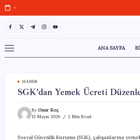
Skip
-
to
content
https://www.facebook.com/
https://twitter.com/
https://t.me/
https://www.instagram.com/
https://youtube.com/
ANA SAYFA
E
HABER
SGK’dan Yemek Ücreti Düzenle
By
Onur Koç
13 Mayıs 2026
2 Min Read
Sosyal Güvenlik Kurumu (SGK), çalışanlarına yeme