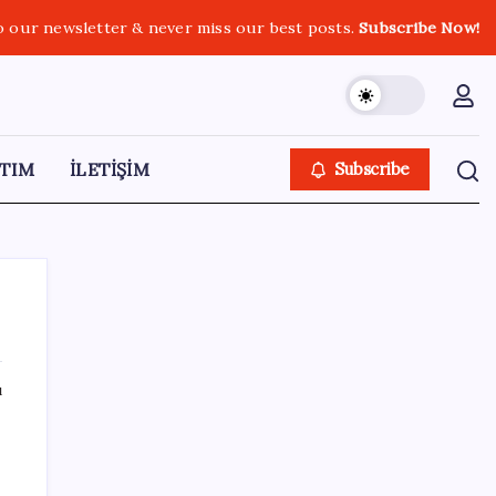
o our newsletter & never miss our best posts.
Subscribe Now!
TIM
İLETİŞİM
Subscribe
ı
SON YAZILAR
YENİ Parti, Sinop’ta örgütlenme
çalışmalarını başlattı