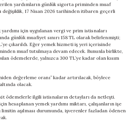
Limit
 verilen yardımların günlük sigorta priminden muaf
300
 değişiklik, 17 Nisan 2026 tarihinden itibaren geçerli
Lira
Oldu
için
 yardımı için uygulanan vergi ve prim istisnaları
da günlük muafiyet sınırı 158 TL olarak belirlenmişti;
’ye çıkarıldı. Eğer yemek hizmeti iş yeri içerisinde
minden muaf tutulmaya devam edecek. Bununla birlikte,
pılan ödemelerde, yalnızca 300 TL’ye kadar olan kısım
yeniden değerleme oranı” kadar artırılacak, böylece
altında olacak.
t ödemelerle ilgili istisnaların detayları da netleşti.
r için hesaplanan yemek yardımı miktarı, çalışanların işe
u limitin aşılması durumunda, işverenler fazladan ödenen
cak.