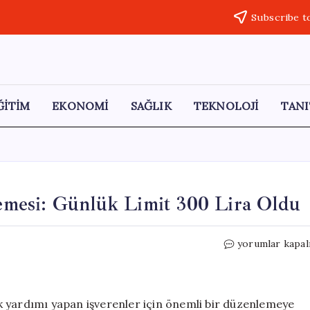
Subscribe t
ĞİTİM
EKONOMİ
SAĞLIK
TEKNOLOJİ
TANI
mesi: Günlük Limit 300 Lira Oldu
SGK’dan
yorumlar kapal
Yemek
Ücreti
Düzenlemesi:
Günlük
k yardımı yapan işverenler için önemli bir düzenlemeye