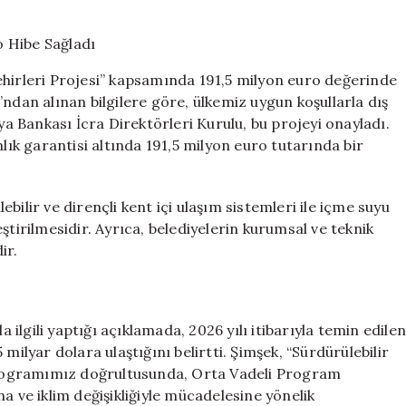
Türkiye’ye
191,5
Milyon
Euro
ehirleri Projesi” kapsamında 191,5 milyon euro değerinde
Hibe
ndan alınan bilgilere göre, ülkemiz uygun koşullarla dış
Sağladı
 Bankası İcra Direktörleri Kurulu, bu projeyi onayladı.
için
nlık garantisi altında 191,5 milyon euro tutarında bir
bilir ve dirençli kent içi ulaşım sistemleri ile içme suyu
ştirilmesidir. Ayrıca, belediyelerin kurumsal ve teknik
ir.
lgili yaptığı açıklamada, 2026 yılı itibarıyla temin edile
milyar dolara ulaştığını belirtti. Şimşek, “Sürdürülebilir
rogramımız doğrultusunda, Orta Vadeli Program
a ve iklim değişikliğiyle mücadelesine yönelik