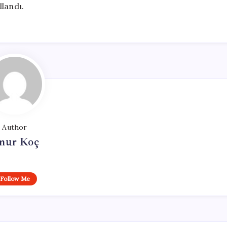
llandı.
Author
nur Koç
Follow Me