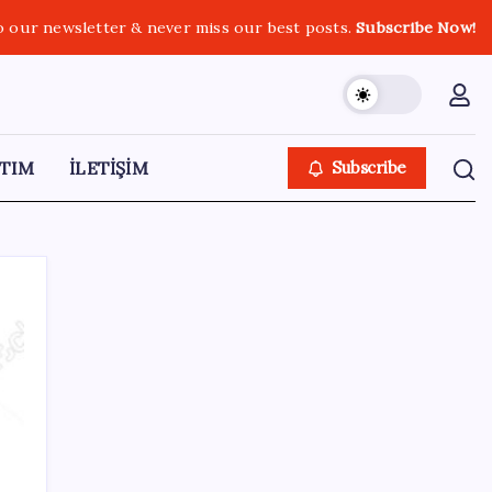
o our newsletter & never miss our best posts.
Subscribe Now!
TIM
İLETİŞİM
Subscribe
SON YAZILAR
VakıfBank ikinci çeyrekte 16,7 milyar TL net
kâr elde etti