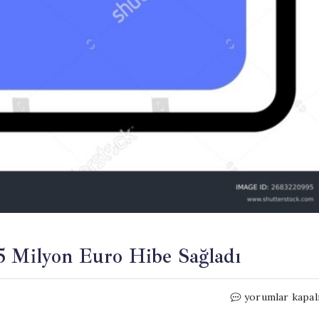
5 Milyon Euro Hibe Sağladı
Dünya
yorumlar kapal
Bankası,