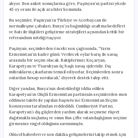
alıyor. Son anket sonuçlarına göre, Paşinyan’ın partisi yüzde
45 oy oranı ile açık ara lider konumda.
Bu seçimler, Paşinyan’ın Türkiye ve Azerbaycan ile
normalleşme çabaları, Rusya’ya bağımlılığı azaltma hedefleri
ve Batı ile ilişkileri geliştirme stratejileri açısından kritik bir
referandum niteliği taşıyor.
Paşinyan, seçimlerden önceki son çağrısında, “Yarın
Ermenistan’ın kader günü. Verilecek oylar barış ile savaş
arasında bir seçim olacak. Rakiplerimiz Koçaryan,
Karapetyan ve Tsarukyan üç başlı savaş ejderidir. Dış
mihrakların çıkarlarını temsil ediyorlar. Seçimlerden sonra
onlardan hesap sorulacak,” diyerek destek talep etti.
Diğer yandan, Rusya’nın desteklediği iddia edilen
Karapetyan’ın Güçlü Ermenistan partisinin seçimlerden men
edilmesi talebi ile yapılan başvuru ise Ermenistan Seçim
Komisyonu tarafından reddedildi. Cumhuriyet Partisi,
Karapetyan’ı dış güçlerden yardım alarak seçmene rüşvet
dağıtmakla suçlamış ve onun Rus çifte vatandaşlığının seçime
girmesine engel olduğunu savunmuştu.
Güncel haberleri ve son dakika gelişmelerini takip etmek için