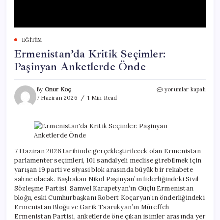
EĞITIM
Ermenistan’da Kritik Seçimler:
Paşinyan Anketlerde Önde
Ermenistan’da
By
Onur Koç
yorumlar kapalı
Kritik
7 Haziran 2026
1 Min Read
Seçimler:
Paşinyan
Anketlerde
Önde
için
7 Haziran 2026 tarihinde gerçekleştirilecek olan Ermenistan
parlamenter seçimleri, 101 sandalyeli meclise girebilmek için
yarışan 19 parti ve siyasi blok arasında büyük bir rekabete
sahne olacak. Başbakan Nikol Paşinyan’ın liderliğindeki Sivil
Sözleşme Partisi, Samvel Karapetyan’ın Güçlü Ermenistan
bloğu, eski Cumhurbaşkanı Robert Koçaryan’ın önderliğindeki
Ermenistan Bloğu ve Garik Tsarukyan’ın Müreffeh
Ermenistan Partisi, anketlerde öne çıkan isimler arasında yer